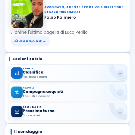
AVVOCATO, AGENTE SPORTIVO E DIRETTORE
DI AZZURRISSIMO.IT
Fabio Palmiero
E' online l'ultima pagella di Luca Perillo
✍
LEGGILA QUI
→
Sezioni calcio
SERIE A
Classifica
→
Posizioni e punti
NAPOLI
Campagna acquisti
→
Acquisti e cessioni
CALENDARIO
Prossimo turno
→
Date e orari
Il sondaggio