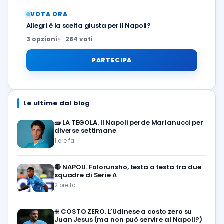
VOTA ORA
Allegri è la scelta giusta per il Napoli?
3 opzioni
284 voti
PARTECIPA
Le ultime dal blog
🧱
LA TEGOLA. Il Napoli perde Marianucci per
diverse settimane
1 ore fa
🔴
NAPOLI. Folorunsho, testa a testa tra due
squadre di Serie A
2 ore fa
❇️
COSTO ZERO. L’Udinese a costo zero su
Juan Jesus (ma non può servire al Napoli?)