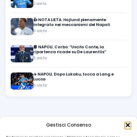
2 ore fa
👍
NOTA LIETA. Hojlund pienamente
integrato nei meccanismi del Napoli
5 ore fa
📘
NAPOLI. Corbo: “Uscito Conte, la
ripartenza ricade su De Laurentiis”
5 ore fa
✈️
NAPOLI. Dopo Lukaku, tocca a Lang e
Lucca
5 ore fa
Gestisci Consenso
azzur
rissimo
.it