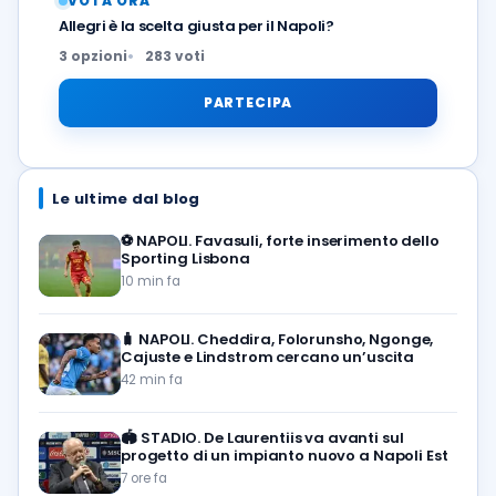
VOTA ORA
Allegri è la scelta giusta per il Napoli?
3 opzioni
283 voti
PARTECIPA
Le ultime dal blog
⚽️
NAPOLI. Favasuli, forte inserimento dello
Sporting Lisbona
10 min fa
🧳
NAPOLI. Cheddira, Folorunsho, Ngonge,
Cajuste e Lindstrom cercano un’uscita
42 min fa
🏟️
STADIO. De Laurentiis va avanti sul
progetto di un impianto nuovo a Napoli Est
7 ore fa