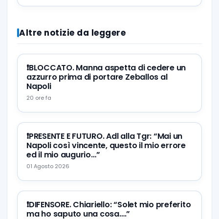
Altre notizie da leggere
❗️BLOCCATO. Manna aspetta di cedere un
azzurro prima di portare Zeballos al
Napoli
20 ore fa
❗️PRESENTE E FUTURO. Adl alla Tgr: “Mai un
Napoli così vincente, questo il mio errore
ed il mio augurio…”
01 Agosto 2026
❗️DIFENSORE. Chiariello: “Solet mio preferito
ma ho saputo una cosa….”