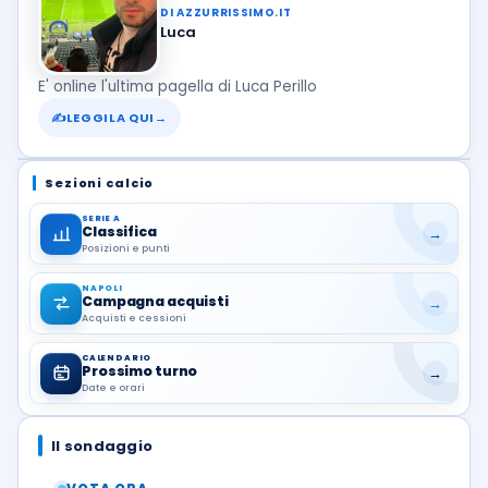
DI AZZURRISSIMO.IT
Luca
E' online l'ultima pagella di Luca Perillo
✍
LEGGILA QUI
→
Sezioni calcio
SERIE A
Classifica
→
Posizioni e punti
NAPOLI
Campagna acquisti
→
Acquisti e cessioni
CALENDARIO
Prossimo turno
→
Date e orari
Il sondaggio