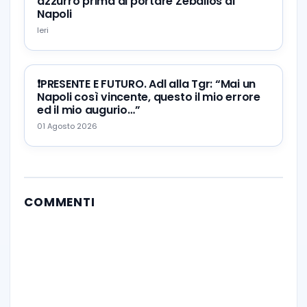
azzurro prima di portare Zeballos al
Napoli
Ieri
❗️PRESENTE E FUTURO. Adl alla Tgr: “Mai un
Napoli così vincente, questo il mio errore
ed il mio augurio…”
01 Agosto 2026
COMMENTI