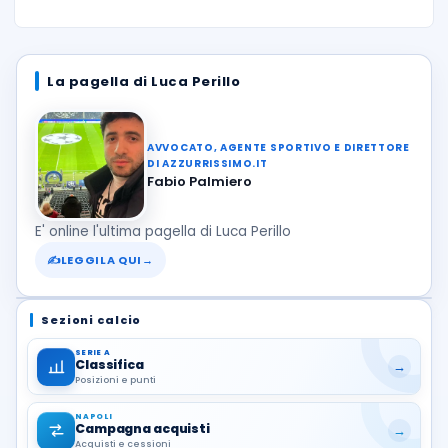
La pagella di Luca Perillo
AVVOCATO, AGENTE SPORTIVO E DIRETTORE
DI AZZURRISSIMO.IT
Fabio Palmiero
E' online l'ultima pagella di Luca Perillo
✍
LEGGILA QUI
→
Sezioni calcio
SERIE A
Classifica
→
Posizioni e punti
NAPOLI
Campagna acquisti
→
Acquisti e cessioni