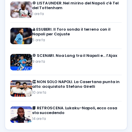
💢
LISTA UNDER. Nel mirino del Napoli c’è Tel
del Tottenham
1 ore fa
⛳
ESUBERI. Il Toro sonda il terreno con il
Napoli per Cajuste
5 ore fa
💢
SCENARI. Noa Lang tra il Napoli e… l’Ajax
9 ore fa
👏
NON SOLO NAPOLI. La Casertana punta in
alto: acquistato Stefano Girelli
10 ore fa
📘
RETROSCENA. Lukaku-Napoli, ecco cosa
sta succedendo
14 ore fa