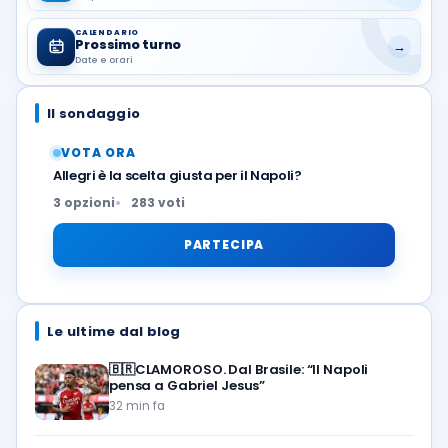
CALENDARIO
Prossimo turno
→
Date e orari
Il sondaggio
VOTA ORA
Allegri è la scelta giusta per il Napoli?
3 opzioni
283 voti
PARTECIPA
Le ultime dal blog
🇧🇷CLAMOROSO. Dal Brasile: “Il Napoli
pensa a Gabriel Jesus”
32 min fa