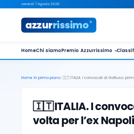
venerdì 7 Agosto 2026
azzur
rissimo
.it
Home
Chi siamo
Premio Azzurrissimo
Classif
Home
/
In primo piano
/
🇮🇹 ITALIA. I convocati di Gattuso: pri
🇮🇹
ITALIA. I convo
volta per l’ex Napol