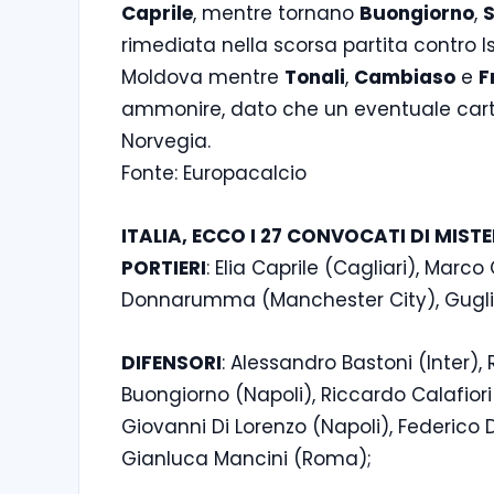
Caprile
, mentre tornano
Buongiorno
,
rimediata nella scorsa partita contro I
Moldova mentre
Tonali
,
Cambiaso
e
F
ammonire, dato che un eventuale cartell
Norvegia.
Fonte: Europacalcio
ITALIA, ECCO I 27 CONVOCATI DI MIS
PORTIERI
: Elia Caprile (Cagliari), Marc
Donnarumma (Manchester City), Gugli
DIFENSORI
: Alessandro Bastoni (Inter)
Buongiorno (Napoli), Riccardo Calafior
Giovanni Di Lorenzo (Napoli), Federico 
Gianluca Mancini (Roma);