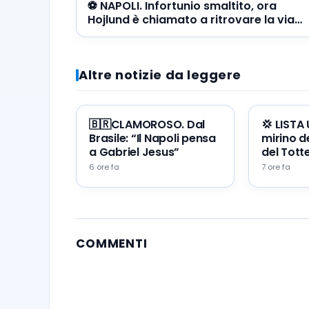
⚽️ NAPOLI. Infortunio smaltito, ora
Hojlund è chiamato a ritrovare la via
del gol
Altre notizie da leggere
🇧🇷CLAMOROSO. Dal
💢 LISTA
Brasile: “Il Napoli pensa
mirino de
a Gabriel Jesus”
del Tot
6 ore fa
7 ore fa
COMMENTI