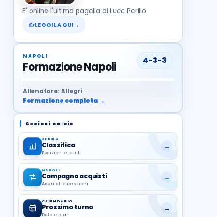
E' online l'ultima pagella di Luca Perillo
✍
LEGGILA QUI
→
NAPOLI
4-3-3
Formazione Napoli
37
99
27
13
68
19
1
17
21
8
22
Allenatore: Allegri
Formazione completa →
Sezioni calcio
SERIE A
Classifica
→
Posizioni e punti
NAPOLI
Campagna acquisti
→
Acquisti e cessioni
CALENDARIO
Prossimo turno
→
Date e orari