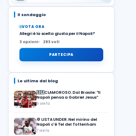
Il sondaggio
VOTA ORA
Allegri è la scelta giusta per il Napoli?
3 opzioni
283 voti
PARTECIPA
Le ultime dal blog
🇧🇷CLAMOROSO. Dal Brasile: “Il
Napoli pensa a Gabriel Jesus”
6 ore fa
💢
LISTA UNDER. Nel mirino del
Napoli c’è Tel del Tottenham
7 ore fa