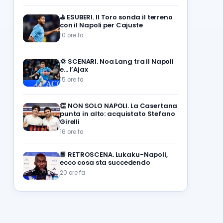
⛳
ESUBERI. Il Toro sonda il terreno
con il Napoli per Cajuste
10 ore fa
💢
SCENARI. Noa Lang tra il Napoli
e… l’Ajax
15 ore fa
👏
NON SOLO NAPOLI. La Casertana
punta in alto: acquistato Stefano
Girelli
16 ore fa
📘
RETROSCENA. Lukaku-Napoli,
ecco cosa sta succedendo
20 ore fa