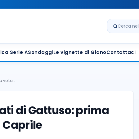
Cerca nel s
ica Serie A
Sondaggi
Le vignette di Giano
Contattaci
ma volta…
cati di Gattuso: prima
i Caprile