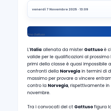
venerdì 7 Novembre 2025 · 13:09
Rino Gattuso
L’
Italia
allenata da mister
Gattuso
è c
valide per le qualificazioni al prossi
primi della classe è quasi impossibile
confronti della
Norvegia
in termini di d
massimo per provare a vincere entramb
contro la
Norvegia
, rispettivamente 
novembre.
Tra i convocati del ct
Gattuso
figura 