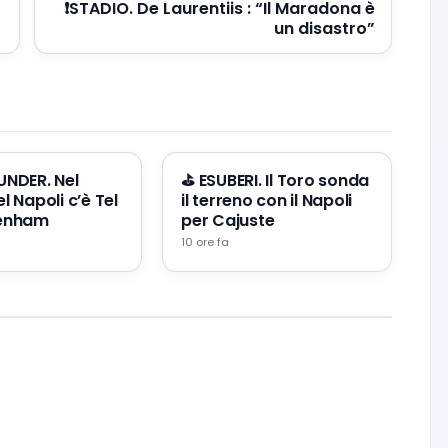
❗️STADIO. De Laurentiis : “Il Maradona è
un disastro”
 UNDER. Nel
⛳ ESUBERI. Il Toro sonda
l Napoli c’è Tel
il terreno con il Napoli
tenham
per Cajuste
10 ore fa