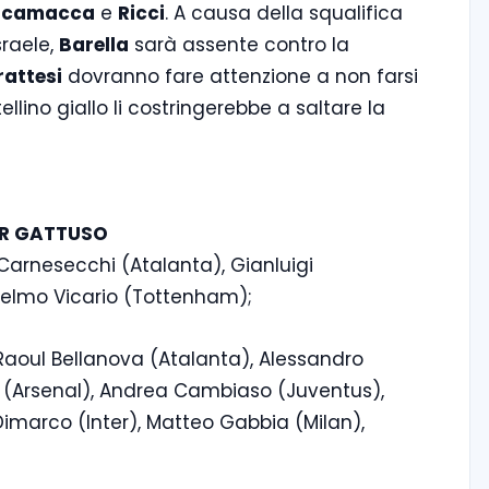
Scamacca
e
Ricci
. A causa della squalifica
sraele,
Barella
sarà assente contro la
rattesi
dovranno fare attenzione a non farsi
ino giallo li costringerebbe a saltare la
TER GATTUSO
o Carnesecchi (Atalanta), Gianluigi
elmo Vicario (Tottenham);
, Raoul Bellanova (Atalanta), Alessandro
i (Arsenal), Andrea Cambiaso (Juventus),
Dimarco (Inter), Matteo Gabbia (Milan),