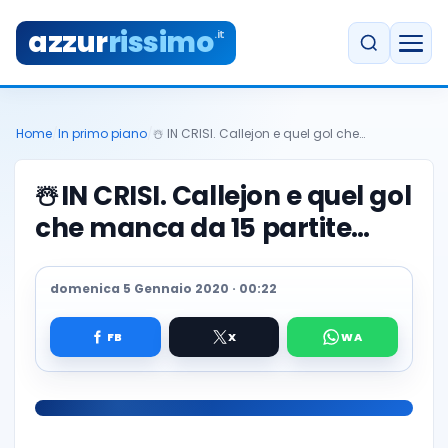
azzur
rissimo
.it
Home
/
In primo piano
/
☃️ IN CRISI. Callejon e quel gol che…
☃️
IN CRISI. Callejon e quel gol
che manca da 15 partite…
domenica 5 Gennaio 2020 · 00:22