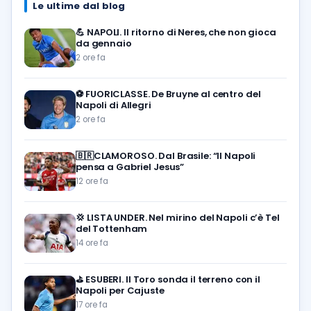
Le ultime dal blog
💪
NAPOLI. Il ritorno di Neres, che non gioca
da gennaio
2 ore fa
⚽️
FUORICLASSE. De Bruyne al centro del
Napoli di Allegri
2 ore fa
🇧🇷CLAMOROSO. Dal Brasile: “Il Napoli
pensa a Gabriel Jesus”
12 ore fa
💢
LISTA UNDER. Nel mirino del Napoli c’è Tel
del Tottenham
14 ore fa
⛳
ESUBERI. Il Toro sonda il terreno con il
Napoli per Cajuste
17 ore fa