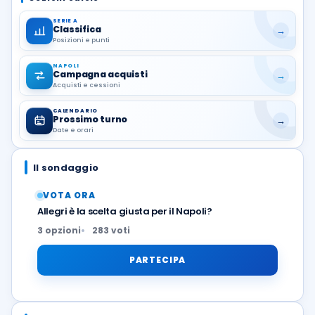
SERIE A
Classifica
→
Posizioni e punti
NAPOLI
Campagna acquisti
→
Acquisti e cessioni
CALENDARIO
Prossimo turno
→
Date e orari
Il sondaggio
VOTA ORA
Allegri è la scelta giusta per il Napoli?
3 opzioni
283 voti
PARTECIPA