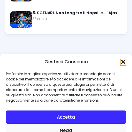
💢
SCENARI. Noa Lang tra il Napoli e… l’Ajax
22 ore fa
Gestisci Consenso
azzur
rissimo
.it
Per fornire le migliori esperienze, utilizziamo tecnologie come i
cookie per memorizzare e/o accedere alle informazioni del
Il blog di riferimento per i tifosi del Napoli. News, interviste,
dispositivo. Il consenso a queste tecnologie ci permetterà di
pagelle e calciomercato. Testata giornalistica registrata
elaborare dati come il comportamento di navigazione o ID unici
al Tribunale di Napoli (n. 48 dell’08/10/2012). Direttore Luca
su questo sito. Non acconsentire o ritirare il consenso può influire
Perillo
negativamente su alcune caratteristiche e funzioni.
INFO
Accetta
Redazione
Contattaci
Nega
Privacy Policy