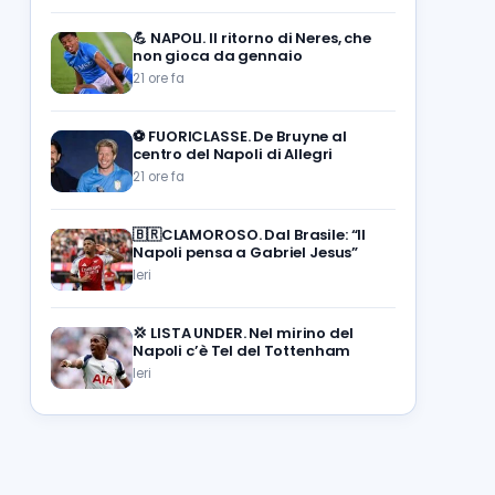
💪
NAPOLI. Il ritorno di Neres, che
non gioca da gennaio
21 ore fa
⚽️
FUORICLASSE. De Bruyne al
centro del Napoli di Allegri
21 ore fa
🇧🇷CLAMOROSO. Dal Brasile: “Il
Napoli pensa a Gabriel Jesus”
Ieri
💢
LISTA UNDER. Nel mirino del
Napoli c’è Tel del Tottenham
Ieri