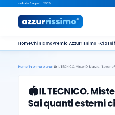
sabato 8 Agosto 2026
azzur
rissimo
.it
Home
Chi siamo
Premio Azzurrissimo
Classif
Home
/
In primo piano
/
🏟 IL TECNICO. Mister Di Marzio: “Lozano
🏟
IL TECNICO. Miste
Sai quanti esterni ci 