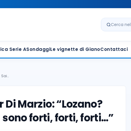
Cerca nel s
ica Serie A
Sondaggi
Le vignette di Giano
Contattaci
? Sai…
r Di Marzio: “Lozano?
sono forti, forti, forti…”