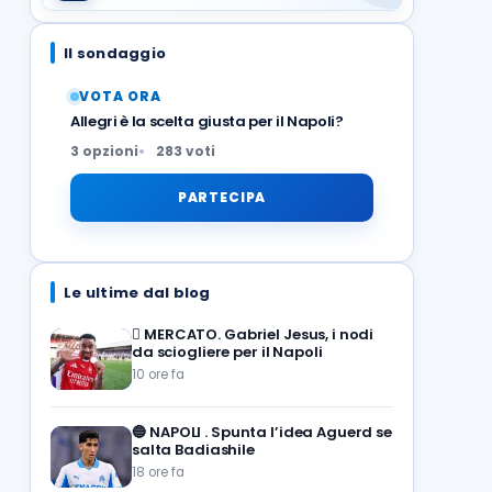
Il sondaggio
VOTA ORA
Allegri è la scelta giusta per il Napoli?
3 opzioni
283 voti
PARTECIPA
Le ultime dal blog
🪎
MERCATO. Gabriel Jesus, i nodi
da sciogliere per il Napoli
10 ore fa
🔵
NAPOLI . Spunta l’idea Aguerd se
salta Badiashile
18 ore fa