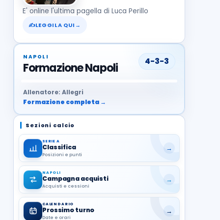
E' online l'ultima pagella di Luca Perillo
✍
LEGGILA QUI
→
NAPOLI
4-3-3
Formazione Napoli
37
99
27
13
68
19
1
17
21
8
22
Allenatore: Allegri
Formazione completa →
Sezioni calcio
SERIE A
Classifica
→
Posizioni e punti
NAPOLI
Campagna acquisti
→
Acquisti e cessioni
CALENDARIO
Prossimo turno
→
Date e orari