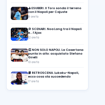
⛳
ESUBERI. Il Toro sonda il terreno
con il Napoli per Cajuste
8 ore fa
💢
SCENARI. Noa Lang tra il Napoli
e… l’Ajax
12 ore fa
👏
NON SOLO NAPOLI. La Casertana
punta in alto: acquistato Stefano
Girelli
13 ore fa
📘
RETROSCENA. Lukaku-Napoli,
ecco cosa sta succedendo
17 ore fa