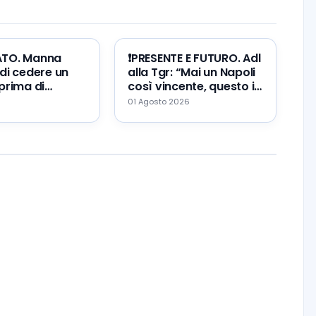
ATO. Manna
❗️PRESENTE E FUTURO. Adl
di cedere un
alla Tgr: “Mai un Napoli
prima di
così vincente, questo il
Zeballos al
mio errore ed il mio
01 Agosto 2026
augurio…”