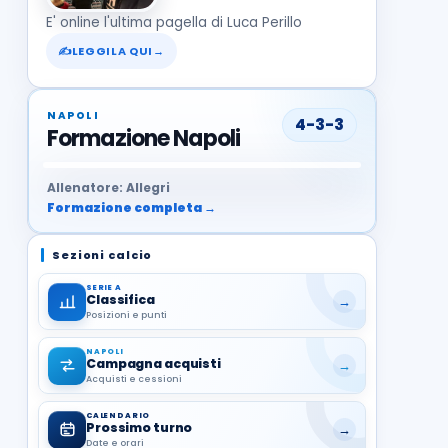
E' online l'ultima pagella di Luca Perillo
✍
LEGGILA QUI
→
NAPOLI
4-3-3
Formazione Napoli
37
99
27
13
68
19
1
17
21
8
22
Allenatore: Allegri
Formazione completa →
Sezioni calcio
SERIE A
Classifica
→
Posizioni e punti
NAPOLI
Campagna acquisti
→
Acquisti e cessioni
CALENDARIO
Prossimo turno
→
Date e orari