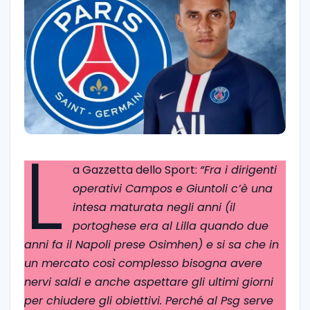
L
a Gazzetta dello Sport:
“Fra i dirigenti
operativi Campos e Giuntoli c’è una
intesa maturata negli anni (il
portoghese era al Lilla quando due
anni fa il Napoli prese Osimhen) e si sa che in
un mercato così complesso bisogna avere
nervi saldi e anche aspettare gli ultimi giorni
per chiudere gli obiettivi. Perché al Psg serve