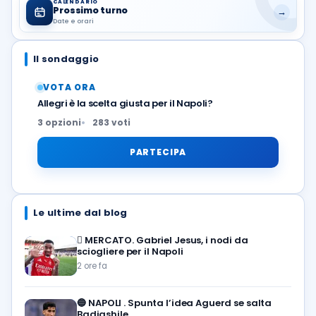
CALENDARIO
Prossimo turno
→
Date e orari
Il sondaggio
VOTA ORA
Allegri è la scelta giusta per il Napoli?
3 opzioni
283 voti
PARTECIPA
Le ultime dal blog
🪎
MERCATO. Gabriel Jesus, i nodi da
sciogliere per il Napoli
2 ore fa
🔵
NAPOLI . Spunta l’idea Aguerd se salta
Badiashile