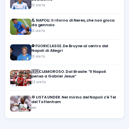
10 ore fa
💪
NAPOLI. Il ritorno di Neres, che non gioca
da gennaio
13 ore fa
⚽️
FUORICLASSE. De Bruyne al centro del
Napoli di Allegri
13 ore fa
🇧🇷CLAMOROSO. Dal Brasile: “Il Napoli
pensa a Gabriel Jesus”
23 ore fa
💢
LISTA UNDER. Nel mirino del Napoli c’è Tel
del Tottenham
Ieri