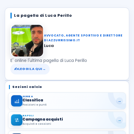
La pagella di Luca Perillo
AVVOCATO, AGENTE SPORTIVO E DIRETTORE
DI AZZURRISSIMO.IT
Luca
E' online l'ultima pagella di Luca Perillo
✍
LEGGILA QUI
→
Sezioni calcio
SERIE A
Classifica
→
Posizioni e punti
NAPOLI
Campagna acquisti
→
Acquisti e cessioni