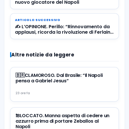
nuovo giocatore del Napoli
ARTICOLO SUCCESSIVO
✍️ L’OPINIONE. Perillo: “Rinnovamento da
applausi, ricorda la rivoluzione di Ferlaino
e Moggi dell’estate ‘88 quando il Napoli…”
Altre notizie da leggere
🇧🇷CLAMOROSO. Dal Brasile: “Il Napoli
pensa a Gabriel Jesus”
23 ore fa
❗️BLOCCATO. Manna aspetta di cedere un
azzurro prima di portare Zeballos al
Napoli