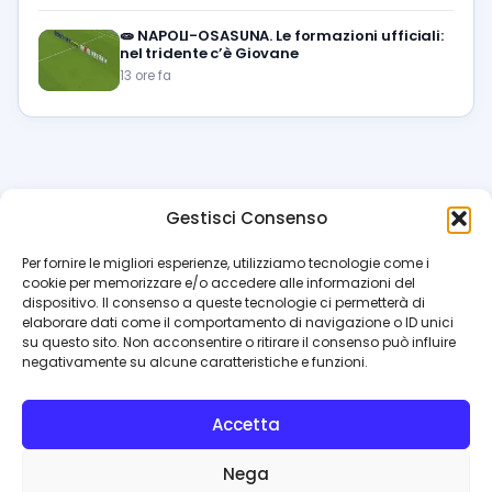
🧫
NAPOLI-OSASUNA. Le formazioni ufficiali:
nel tridente c’è Giovane
13 ore fa
Gestisci Consenso
azzur
rissimo
.it
Per fornire le migliori esperienze, utilizziamo tecnologie come i
cookie per memorizzare e/o accedere alle informazioni del
Il blog di riferimento per i tifosi del Napoli. News, interviste,
dispositivo. Il consenso a queste tecnologie ci permetterà di
pagelle e calciomercato. Testata giornalistica registrata
elaborare dati come il comportamento di navigazione o ID unici
al Tribunale di Napoli (n. 48 dell’08/10/2012). Direttore Luca
su questo sito. Non acconsentire o ritirare il consenso può influire
Perillo
negativamente su alcune caratteristiche e funzioni.
INFO
Accetta
Redazione
Contattaci
Nega
Privacy Policy