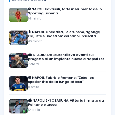
⚽️
NAPOLI. Favasuli, forte inserimento dello
Sporting Lisbona
14 min fa
🧳
NAPOLI. Cheddira, Folorunsho, Ngonge,
Cajuste e Lindstrom cercano un’uscita
46 min fa
🏟️
STADIO. De Laurentiis va avanti sul
progetto di un impianto nuovo a Napoli Est
7 ore fa
🔵
NAPOLI. Fabrizio Romano: “Zeballos
spazientito dalla lunga attesa”
11 ore fa
🏟️
NAPOLI 2-1 OSASUNA. Vittoria firmata da
Politano e Lucca
12 ore fa