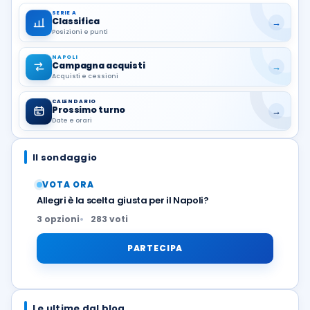
SERIE A
Classifica
→
Posizioni e punti
NAPOLI
Campagna acquisti
→
Acquisti e cessioni
CALENDARIO
Prossimo turno
→
Date e orari
Il sondaggio
VOTA ORA
Allegri è la scelta giusta per il Napoli?
3 opzioni
283 voti
PARTECIPA
Le ultime dal blog