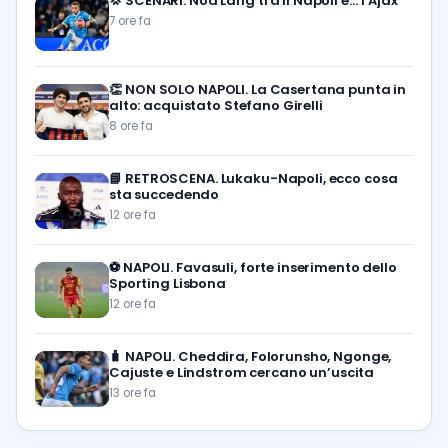
💢
SCENARI. Noa Lang tra il Napoli e… l’Ajax
7 ore fa
👏
NON SOLO NAPOLI. La Casertana punta in
alto: acquistato Stefano Girelli
8 ore fa
📘
RETROSCENA. Lukaku-Napoli, ecco cosa
sta succedendo
12 ore fa
⚽️
NAPOLI. Favasuli, forte inserimento dello
Sporting Lisbona
12 ore fa
🧳
NAPOLI. Cheddira, Folorunsho, Ngonge,
Cajuste e Lindstrom cercano un’uscita
13 ore fa