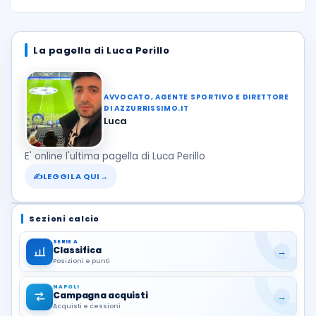
La pagella di Luca Perillo
AVVOCATO, AGENTE SPORTIVO E DIRETTORE
DI AZZURRISSIMO.IT
Luca
E' online l'ultima pagella di Luca Perillo
✍
LEGGILA QUI
→
Sezioni calcio
SERIE A
Classifica
→
Posizioni e punti
NAPOLI
Campagna acquisti
→
Acquisti e cessioni