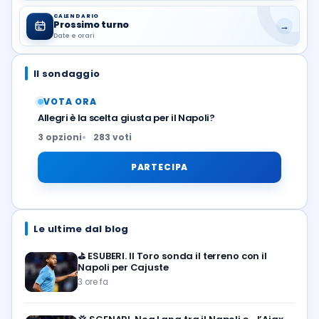
CALENDARIO
Prossimo turno
→
Date e orari
Il sondaggio
VOTA ORA
Allegri è la scelta giusta per il Napoli?
3 opzioni
283 voti
PARTECIPA
Le ultime dal blog
⛳
ESUBERI. Il Toro sonda il terreno con il
Napoli per Cajuste
3 ore fa