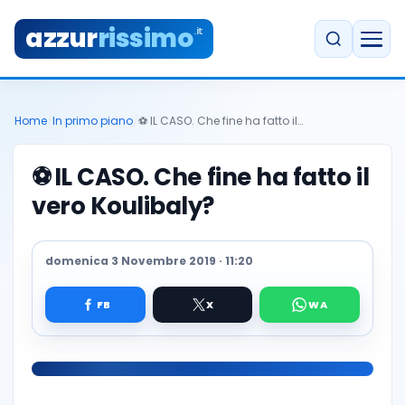
azzur
rissimo
.it
Home
/
In primo piano
/
⚽️ IL CASO. Che fine ha fatto il…
⚽️
IL CASO. Che fine ha fatto il
vero Koulibaly?
domenica 3 Novembre 2019 · 11:20