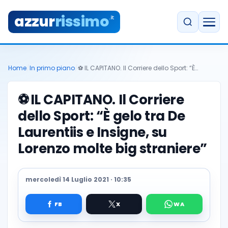
azzur
rissimo
.it
Home
/
In primo piano
/
⚽️ IL CAPITANO. Il Corriere dello Sport: “È…
⚽️
IL CAPITANO. Il Corriere
dello Sport: “È gelo tra De
Laurentiis e Insigne, su
Lorenzo molte big straniere”
mercoledì 14 Luglio 2021 · 10:35