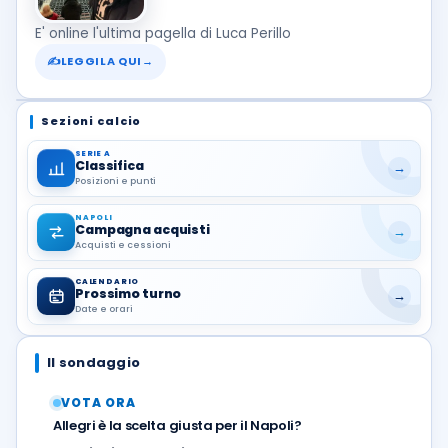
E' online l'ultima pagella di Luca Perillo
✍
LEGGILA QUI
→
Sezioni calcio
SERIE A
Classifica
→
Posizioni e punti
NAPOLI
Campagna acquisti
→
Acquisti e cessioni
CALENDARIO
Prossimo turno
→
Date e orari
Il sondaggio
VOTA ORA
Allegri è la scelta giusta per il Napoli?