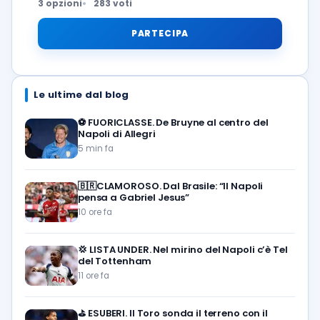
3 opzioni
283 voti
PARTECIPA
Le ultime dal blog
⚽️
FUORICLASSE. De Bruyne al centro del
Napoli di Allegri
5 min fa
🇧🇷CLAMOROSO. Dal Brasile: “Il Napoli
pensa a Gabriel Jesus”
10 ore fa
💢
LISTA UNDER. Nel mirino del Napoli c’è Tel
del Tottenham
11 ore fa
⛳
ESUBERI. Il Toro sonda il terreno con il