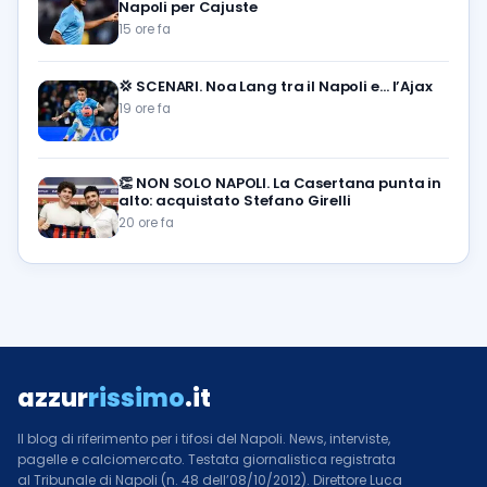
Napoli per Cajuste
15 ore fa
💢
SCENARI. Noa Lang tra il Napoli e… l’Ajax
19 ore fa
👏
NON SOLO NAPOLI. La Casertana punta in
alto: acquistato Stefano Girelli
20 ore fa
azzur
rissimo
.it
Il blog di riferimento per i tifosi del Napoli. News, interviste,
pagelle e calciomercato. Testata giornalistica registrata
al Tribunale di Napoli (n. 48 dell’08/10/2012). Direttore Luca