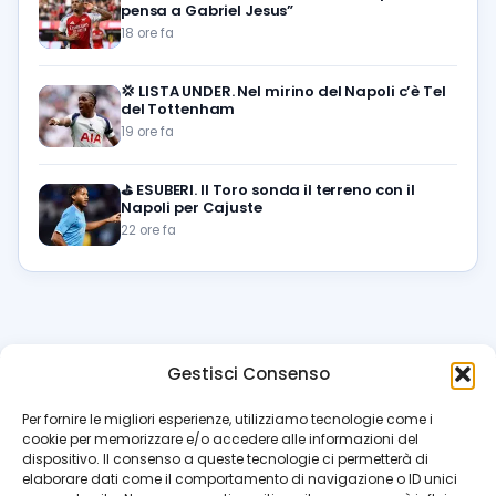
pensa a Gabriel Jesus”
18 ore fa
💢
LISTA UNDER. Nel mirino del Napoli c’è Tel
del Tottenham
19 ore fa
⛳
ESUBERI. Il Toro sonda il terreno con il
Napoli per Cajuste
22 ore fa
Gestisci Consenso
azzur
rissimo
.it
Per fornire le migliori esperienze, utilizziamo tecnologie come i
cookie per memorizzare e/o accedere alle informazioni del
Il blog di riferimento per i tifosi del Napoli. News, interviste,
dispositivo. Il consenso a queste tecnologie ci permetterà di
pagelle e calciomercato. Testata giornalistica registrata
elaborare dati come il comportamento di navigazione o ID unici
al Tribunale di Napoli (n. 48 dell’08/10/2012). Direttore Luca