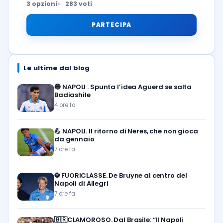
3 opzioni
283 voti
PARTECIPA
Le ultime dal blog
🔵
NAPOLI . Spunta l’idea Aguerd se salta
Badiashile
4 ore fa
💪
NAPOLI. Il ritorno di Neres, che non gioca
da gennaio
7 ore fa
⚽️
FUORICLASSE. De Bruyne al centro del
Napoli di Allegri
7 ore fa
🇧🇷CLAMOROSO. Dal Brasile: “Il Napoli