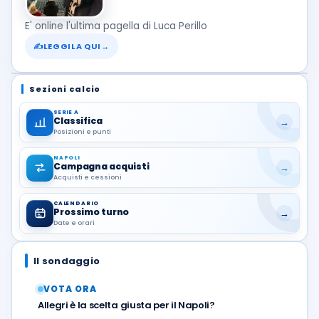
E' online l'ultima pagella di Luca Perillo
✍
LEGGILA QUI
→
Sezioni calcio
SERIE A
Classifica
→
Posizioni e punti
NAPOLI
Campagna acquisti
→
Acquisti e cessioni
CALENDARIO
Prossimo turno
→
Date e orari
Il sondaggio
VOTA ORA
Allegri è la scelta giusta per il Napoli?