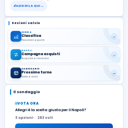
✍
LEGGILA QUI
→
Sezioni calcio
SERIE A
Classifica
→
Posizioni e punti
NAPOLI
Campagna acquisti
→
Acquisti e cessioni
CALENDARIO
Prossimo turno
→
Date e orari
Il sondaggio
VOTA ORA
Allegri è la scelta giusta per il Napoli?
3 opzioni
283 voti