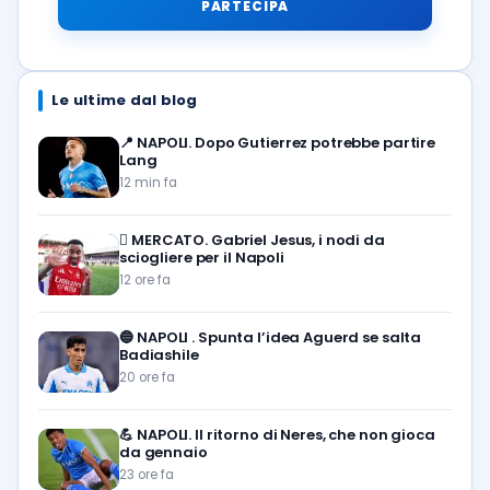
PARTECIPA
Le ultime dal blog
📍
NAPOLI. Dopo Gutierrez potrebbe partire
Lang
12 min fa
🪎
MERCATO. Gabriel Jesus, i nodi da
sciogliere per il Napoli
12 ore fa
🔵
NAPOLI . Spunta l’idea Aguerd se salta
Badiashile
20 ore fa
💪
NAPOLI. Il ritorno di Neres, che non gioca
da gennaio
23 ore fa