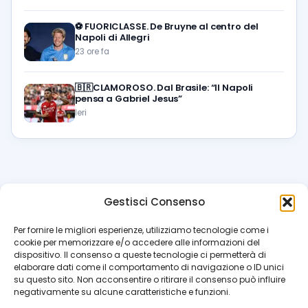
⚽️
FUORICLASSE. De Bruyne al centro del
Napoli di Allegri
23 ore fa
🇧🇷CLAMOROSO. Dal Brasile: “Il Napoli
pensa a Gabriel Jesus”
Ieri
Gestisci Consenso
azzur
rissimo
.it
Per fornire le migliori esperienze, utilizziamo tecnologie come i
cookie per memorizzare e/o accedere alle informazioni del
Il blog di riferimento per i tifosi del Napoli. News, interviste,
dispositivo. Il consenso a queste tecnologie ci permetterà di
pagelle e calciomercato. Testata giornalistica registrata
elaborare dati come il comportamento di navigazione o ID unici
al Tribunale di Napoli (n. 48 dell’08/10/2012). Direttore Luca
su questo sito. Non acconsentire o ritirare il consenso può influire
Perillo
negativamente su alcune caratteristiche e funzioni.