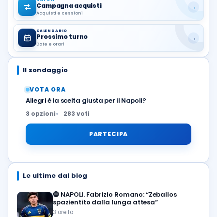
Campagna acquisti
→
Acquisti e cessioni
CALENDARIO
Prossimo turno
→
Date e orari
Il sondaggio
VOTA ORA
Allegri è la scelta giusta per il Napoli?
3 opzioni
283 voti
PARTECIPA
Le ultime dal blog
🔵
NAPOLI. Fabrizio Romano: “Zeballos
spazientito dalla lunga attesa”
3 ore fa