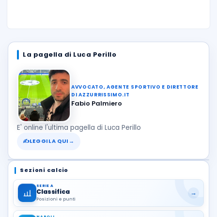
La pagella di Luca Perillo
AVVOCATO, AGENTE SPORTIVO E DIRETTORE
DI AZZURRISSIMO.IT
Fabio Palmiero
E' online l'ultima pagella di Luca Perillo
✍
LEGGILA QUI
→
Sezioni calcio
SERIE A
Classifica
→
Posizioni e punti
NAPOLI