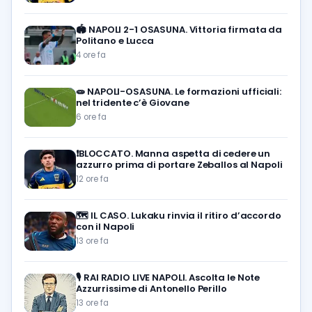
🏟️
NAPOLI 2-1 OSASUNA. Vittoria firmata da
Politano e Lucca
4 ore fa
🧫
NAPOLI-OSASUNA. Le formazioni ufficiali:
nel tridente c’è Giovane
6 ore fa
❗️BLOCCATO. Manna aspetta di cedere un
azzurro prima di portare Zeballos al Napoli
12 ore fa
🗺️
IL CASO. Lukaku rinvia il ritiro d’accordo
con il Napoli
13 ore fa
🎙️
RAI RADIO LIVE NAPOLI. Ascolta le Note
Azzurrissime di Antonello Perillo
13 ore fa