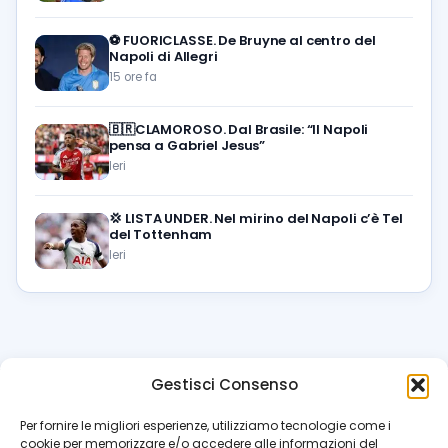
⚽️
FUORICLASSE. De Bruyne al centro del
Napoli di Allegri
15 ore fa
🇧🇷CLAMOROSO. Dal Brasile: “Il Napoli
pensa a Gabriel Jesus”
Ieri
💢
LISTA UNDER. Nel mirino del Napoli c’è Tel
del Tottenham
Ieri
Gestisci Consenso
azzur
rissimo
.it
Per fornire le migliori esperienze, utilizziamo tecnologie come i
cookie per memorizzare e/o accedere alle informazioni del