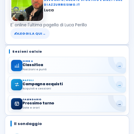
DI AZZURRISSIMO.IT
Luca
E' online l'ultima pagella di Luca Perillo
✍
LEGGILA QUI
→
Sezioni calcio
SERIE A
Classifica
→
Posizioni e punti
NAPOLI
Campagna acquisti
→
Acquisti e cessioni
CALENDARIO
Prossimo turno
→
Date e orari
Il sondaggio