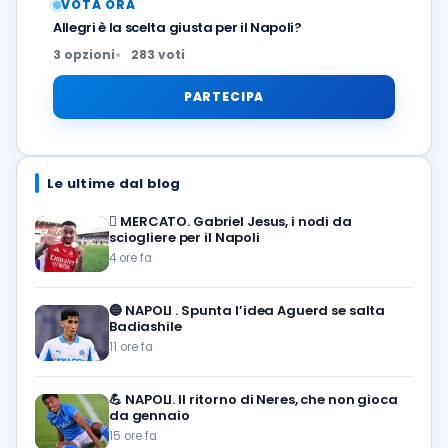
VOTA ORA
Allegri è la scelta giusta per il Napoli?
3 opzioni
283 voti
PARTECIPA
Le ultime dal blog
🪎
MERCATO. Gabriel Jesus, i nodi da
sciogliere per il Napoli
4 ore fa
🔵
NAPOLI . Spunta l’idea Aguerd se salta
Badiashile
11 ore fa
💪
NAPOLI. Il ritorno di Neres, che non gioca
da gennaio
15 ore fa