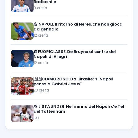
Badiashile
9 ore fa
💪
NAPOLI. Il ritorno di Neres, che non gioca
da gennaio
12 ore fa
⚽️
FUORICLASSE. De Bruyne al centro del
Napoli di Allegri
12 ore fa
🇧🇷CLAMOROSO. Dal Brasile: “Il Napoli
pensa a Gabriel Jesus”
23 ore fa
💢
LISTA UNDER. Nel mirino del Napoli c’è Tel
del Tottenham
Ieri