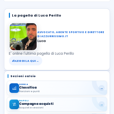
La pagella di Luca Perillo
AVVOCATO, AGENTE SPORTIVO E DIRETTORE
DI AZZURRISSIMO.IT
Luca
E' online l'ultima pagella di Luca Perillo
✍
LEGGILA QUI
→
Sezioni calcio
SERIE A
Classifica
→
Posizioni e punti
NAPOLI
Campagna acquisti
→
Acquisti e cessioni