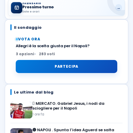
CALENDARIO
Prossimo turno
→
Date e orari
Il sondaggio
VOTA ORA
Allegri è la scelta giusta per il Napoli?
3 opzioni
283 voti
PARTECIPA
Le ultime dal blog
🪎
MERCATO. Gabriel Jesus, i nodi da
sciogliere per il Napoli
1 ore fa
🔵
NAPOLI . Spunta l’idea Aguerd se salta