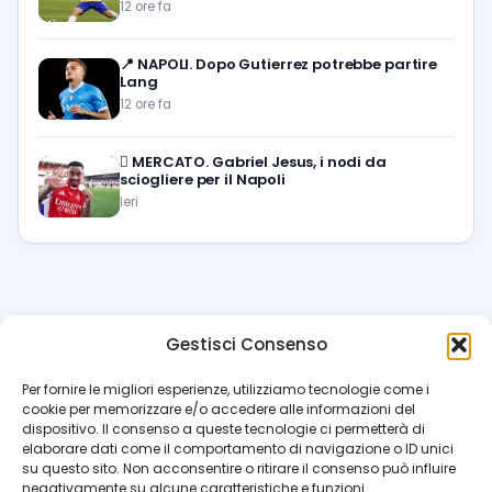
12 ore fa
📍
NAPOLI. Dopo Gutierrez potrebbe partire
Lang
12 ore fa
🪎
MERCATO. Gabriel Jesus, i nodi da
sciogliere per il Napoli
Ieri
Gestisci Consenso
azzur
rissimo
.it
Per fornire le migliori esperienze, utilizziamo tecnologie come i
cookie per memorizzare e/o accedere alle informazioni del
Il blog di riferimento per i tifosi del Napoli. News, interviste,
dispositivo. Il consenso a queste tecnologie ci permetterà di
pagelle e calciomercato. Testata giornalistica registrata
elaborare dati come il comportamento di navigazione o ID unici
al Tribunale di Napoli (n. 48 dell’08/10/2012). Direttore Luca
su questo sito. Non acconsentire o ritirare il consenso può influire
Perillo
negativamente su alcune caratteristiche e funzioni.