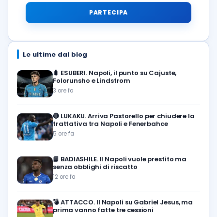
PARTECIPA
Le ultime dal blog
🧳
ESUBERI. Napoli, il punto su Cajuste,
Folorunsho e Lindstrom
3 ore fa
🔴
LUKAKU. Arriva Pastorello per chiudere la
trattativa tra Napoli e Fenerbahce
5 ore fa
📘
BADIASHILE. Il Napoli vuole prestito ma
senza obblighi di riscatto
12 ore fa
💣
ATTACCO. Il Napoli su Gabriel Jesus, ma
prima vanno fatte tre cessioni