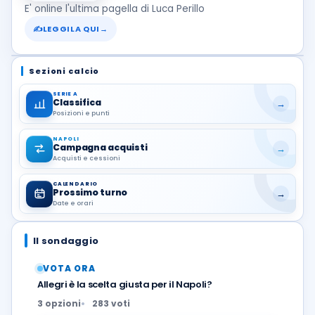
E' online l'ultima pagella di Luca Perillo
✍
LEGGILA QUI
→
Sezioni calcio
SERIE A
Classifica
→
Posizioni e punti
NAPOLI
Campagna acquisti
→
Acquisti e cessioni
CALENDARIO
Prossimo turno
→
Date e orari
Il sondaggio
VOTA ORA
Allegri è la scelta giusta per il Napoli?
3 opzioni
283 voti