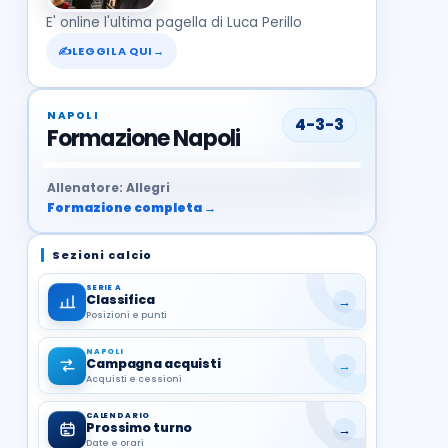
E' online l'ultima pagella di Luca Perillo
✍
LEGGILA QUI
→
NAPOLI
4-3-3
Formazione Napoli
37
99
27
13
68
19
1
17
21
8
22
Allenatore: Allegri
Formazione completa →
Sezioni calcio
SERIE A
Classifica
→
Posizioni e punti
NAPOLI
Campagna acquisti
→
Acquisti e cessioni
CALENDARIO
Prossimo turno
→
Date e orari