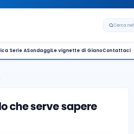
Cerca nel s
ica Serie A
Sondaggi
Le vignette di Giano
Contattaci
…
llo che serve sapere