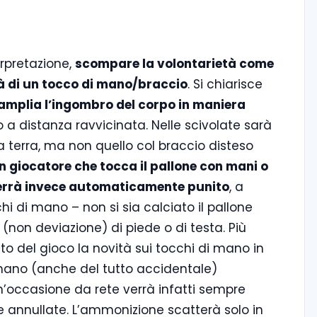
erpretazione,
scompare la volontarietà come
tà di un tocco di mano/braccio
. Si chiarisce
e amplia l’ingombro del corpo in maniera
/o a distanza ravvicinata. Nelle scivolate sarà
 a terra, ma non quello col braccio disteso
n giocatore che tocca il pallone con mani o
 verrà invece automaticamente punito
, a
hi di mano – non si sia calciato il pallone
non deviazione) di piede o di testa. Più
rito del gioco la novità sui tocchi di mano in
 mano (anche del tutto accidentale)
un’occasione da rete verrà infatti sempre
 annullate. L’ammonizione scatterà solo in