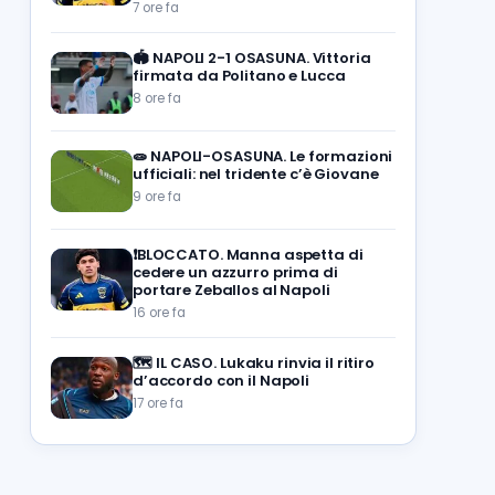
7 ore fa
🏟️
NAPOLI 2-1 OSASUNA. Vittoria
firmata da Politano e Lucca
8 ore fa
🧫
NAPOLI-OSASUNA. Le formazioni
ufficiali: nel tridente c’è Giovane
9 ore fa
❗️BLOCCATO. Manna aspetta di
cedere un azzurro prima di
portare Zeballos al Napoli
16 ore fa
🗺️
IL CASO. Lukaku rinvia il ritiro
d’accordo con il Napoli
17 ore fa