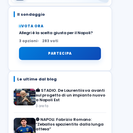
Il sondaggio
VOTA ORA
Allegri è la scelta giusta per il Napoli?
3 opzioni
283 voti
PARTECIPA
Le ultime dal blog
🏟️
STADIO. De Laurentiis va avanti
sul progetto di un impianto nuovo
a Napoli Est
3 ore fa
🔵
NAPOLI. Fabrizio Romano:
“Zeballos spazientito dalla lunga
attesa”