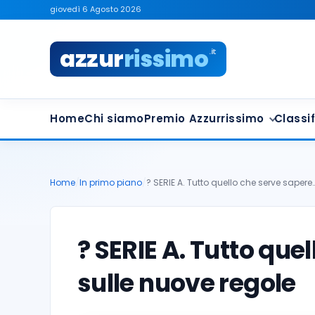
giovedì 6 Agosto 2026
azzur
rissimo
.it
Home
Chi siamo
Premio Azzurrissimo
Classif
Home
/
In primo piano
/
? SERIE A. Tutto quello che serve sapere
? SERIE A. Tutto que
sulle nuove regole