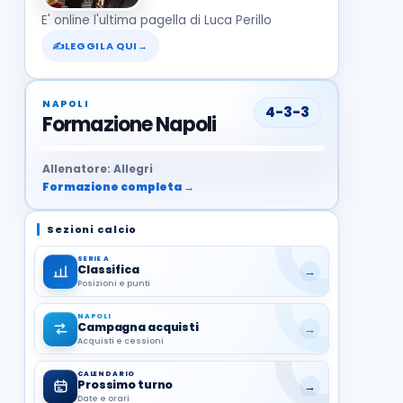
E' online l'ultima pagella di Luca Perillo
✍
LEGGILA QUI
→
NAPOLI
4-3-3
Formazione Napoli
37
99
27
13
68
19
1
17
21
8
22
Allenatore: Allegri
Formazione completa →
Sezioni calcio
SERIE A
Classifica
→
Posizioni e punti
NAPOLI
Campagna acquisti
→
Acquisti e cessioni
CALENDARIO
Prossimo turno
→
Date e orari