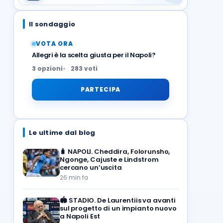
Il sondaggio
VOTA ORA
Allegri è la scelta giusta per il Napoli?
3 opzioni
283 voti
PARTECIPA
Le ultime dal blog
🧳
NAPOLI. Cheddira, Folorunsho,
Ngonge, Cajuste e Lindstrom
cercano un’uscita
26 min fa
🏟️
STADIO. De Laurentiis va avanti
sul progetto di un impianto nuovo
a Napoli Est