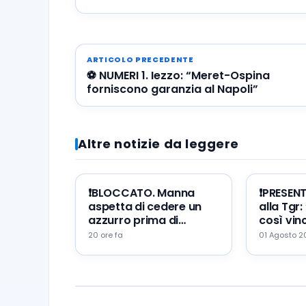
ARTICOLO PRECEDENTE
⚽️ NUMERI 1. Iezzo: “Meret-Ospina
forniscono garanzia al Napoli”
Altre notizie da leggere
❗️BLOCCATO. Manna
❗️PRESEN
aspetta di cedere un
alla Tgr:
azzurro prima di
così vinc
portare Zeballos al
mio erro
20 ore fa
01 Agosto 
Napoli
augurio