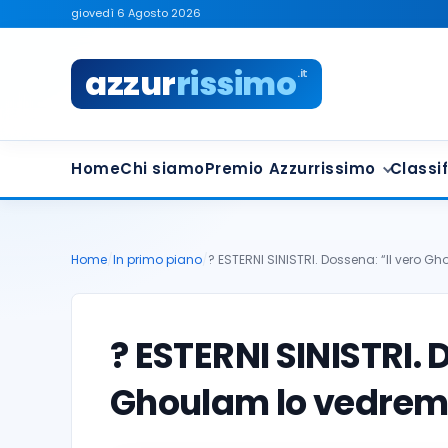
giovedì 6 Agosto 2026
azzur
rissimo
.it
Home
Chi siamo
Premio Azzurrissimo
Classif
Home
/
In primo piano
/
? ESTERNI SINISTRI. Dossena: “Il vero G
? ESTERNI SINISTRI. 
Ghoulam lo vedrem