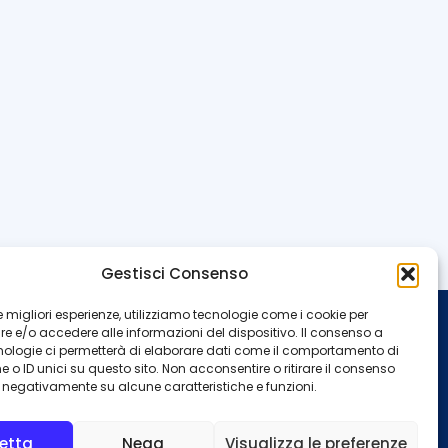
Gestisci Consenso
 le migliori esperienze, utilizziamo tecnologie come i cookie per
 e/o accedere alle informazioni del dispositivo. Il consenso a
INFO
nologie ci permetterà di elaborare dati come il comportamento di
 o ID unici su questo sito. Non acconsentire o ritirare il consenso
Redazione
Contattaci
e negativamente su alcune caratteristiche e funzioni.
Privacy Policy
Cookie Policy
etta
Nega
Visualizza le preferenze