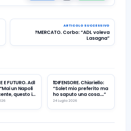
ARTICOLO SUCCESSIVO
?MERCATO. Corbo: “ADL voleva
Lasagna”
TE E FUTURO. Adl
❗️DIFENSORE. Chiariello:
 “Mai un Napoli
“Solet mio preferito ma
ente, questo il
ho saputo una cosa….”
re ed il mio
2026
24 Luglio 2026
…”