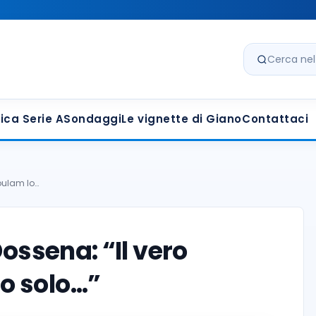
Cerca nel s
ica Serie A
Sondaggi
Le vignette di Giano
Contattaci
houlam lo…
Dossena: “Il vero
o solo…”