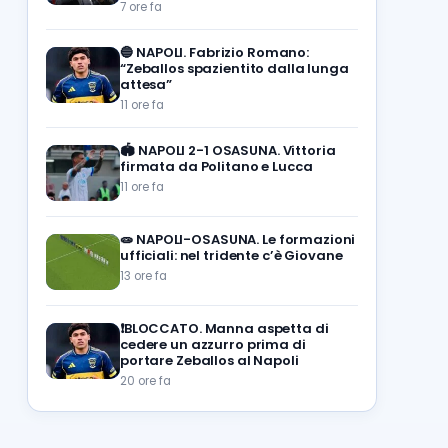
7 ore fa
🔵
NAPOLI. Fabrizio Romano:
“Zeballos spazientito dalla lunga
attesa”
11 ore fa
🏟️
NAPOLI 2-1 OSASUNA. Vittoria
firmata da Politano e Lucca
11 ore fa
🧫
NAPOLI-OSASUNA. Le formazioni
ufficiali: nel tridente c’è Giovane
13 ore fa
❗️BLOCCATO. Manna aspetta di
cedere un azzurro prima di
portare Zeballos al Napoli
20 ore fa