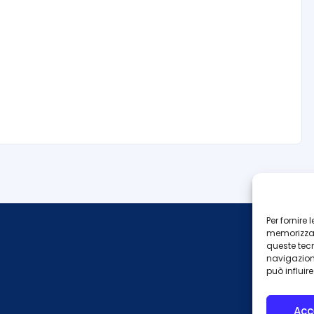
Per fornire
memorizzare
queste tec
navigazione
può influir
Acc