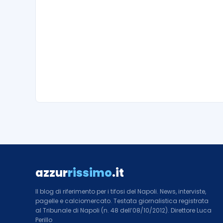
azzur
rissimo
.it
Il blog di riferimento per i tifosi del Napoli. News, interviste,
pagelle e calciomercato. Testata giornalistica registrata
al Tribunale di Napoli (n. 48 dell’08/10/2012). Direttore Luca
Perillo