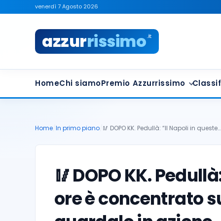
venerdì 7 Agosto 2026
azzur
rissimo
.it
Home
Chi siamo
Premio Azzurrissimo
Classif
Home
/
In primo piano
/
🥢 DOPO KK. Pedullà: “Il Napoli in queste…
🥢
DOPO KK. Pedullà: 
ore è concentrato s