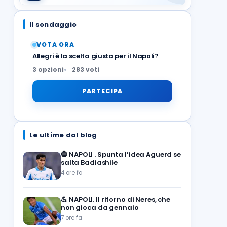
Il sondaggio
VOTA ORA
Allegri è la scelta giusta per il Napoli?
3 opzioni
283 voti
PARTECIPA
Le ultime dal blog
🔵
NAPOLI . Spunta l’idea Aguerd se
salta Badiashile
4 ore fa
💪
NAPOLI. Il ritorno di Neres, che
non gioca da gennaio
7 ore fa