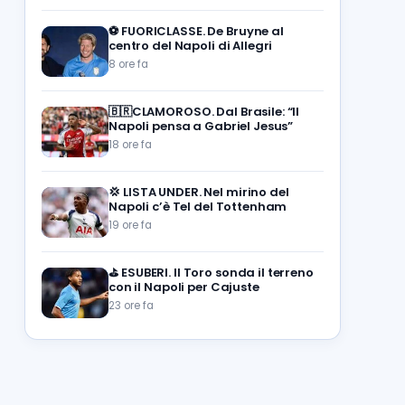
⚽️
FUORICLASSE. De Bruyne al
centro del Napoli di Allegri
8 ore fa
🇧🇷CLAMOROSO. Dal Brasile: “Il
Napoli pensa a Gabriel Jesus”
18 ore fa
💢
LISTA UNDER. Nel mirino del
Napoli c’è Tel del Tottenham
19 ore fa
⛳
ESUBERI. Il Toro sonda il terreno
con il Napoli per Cajuste
23 ore fa