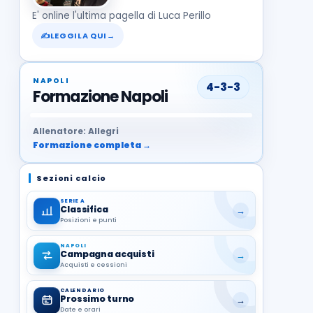
E' online l'ultima pagella di Luca Perillo
✍
LEGGILA QUI
→
NAPOLI
4-3-3
Formazione Napoli
37
99
27
13
68
19
1
17
21
8
22
Allenatore: Allegri
Formazione completa →
Sezioni calcio
SERIE A
Classifica
→
Posizioni e punti
NAPOLI
Campagna acquisti
→
Acquisti e cessioni
CALENDARIO
Prossimo turno
→
Date e orari