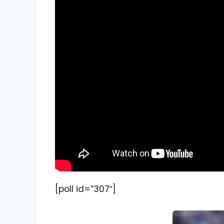
[poll id=”307″]