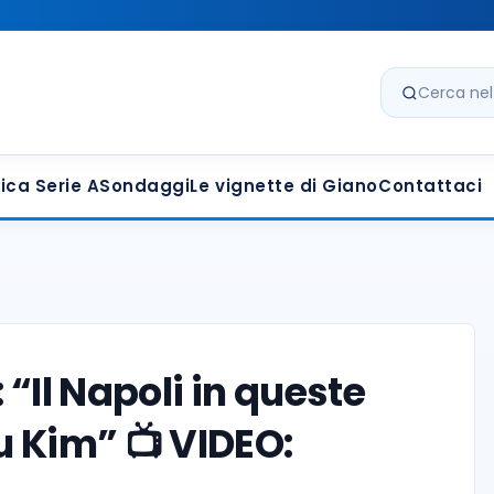
Cerca nel s
ica Serie A
Sondaggi
Le vignette di Giano
Contattaci
“Il Napoli in queste
u Kim” 📺 VIDEO: