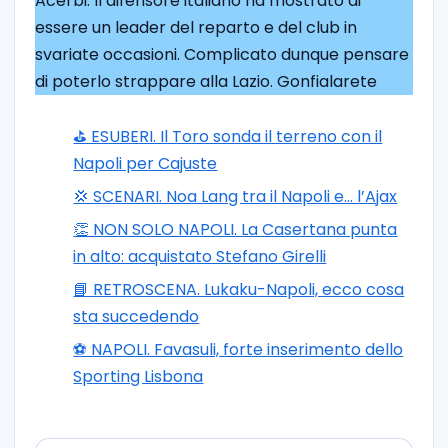
Acerbi. Il difensore italiano ha mostrato di
essere un leader del reparto e del club in
svariate occasioni. Complicato dunque pensare
di poterlo strappare alla Lazio. Gonfialarete
⛳ ESUBERI. Il Toro sonda il terreno con il
Napoli per Cajuste
💢 SCENARI. Noa Lang tra il Napoli e… l’Ajax
👏 NON SOLO NAPOLI. La Casertana punta
in alto: acquistato Stefano Girelli
📘 RETROSCENA. Lukaku-Napoli, ecco cosa
sta succedendo
⚽️ NAPOLI. Favasuli, forte inserimento dello
Sporting Lisbona