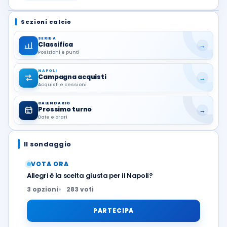
Sezioni calcio
SERIE A
Classifica
→
Posizioni e punti
NAPOLI
Campagna acquisti
→
Acquisti e cessioni
CALENDARIO
Prossimo turno
→
Date e orari
Il sondaggio
VOTA ORA
Allegri è la scelta giusta per il Napoli?
3 opzioni
283 voti
PARTECIPA