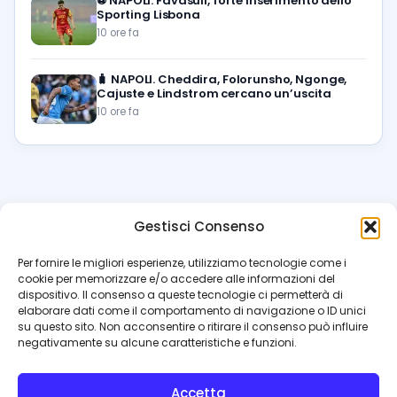
⚽️
NAPOLI. Favasuli, forte inserimento dello
Sporting Lisbona
10 ore fa
🧳
NAPOLI. Cheddira, Folorunsho, Ngonge,
Cajuste e Lindstrom cercano un’uscita
10 ore fa
Gestisci Consenso
azzur
rissimo
.it
Per fornire le migliori esperienze, utilizziamo tecnologie come i
cookie per memorizzare e/o accedere alle informazioni del
Il blog di riferimento per i tifosi del Napoli. News, interviste,
dispositivo. Il consenso a queste tecnologie ci permetterà di
pagelle e calciomercato. Testata giornalistica registrata
elaborare dati come il comportamento di navigazione o ID unici
al Tribunale di Napoli (n. 48 dell’08/10/2012). Direttore Luca
su questo sito. Non acconsentire o ritirare il consenso può influire
Perillo
negativamente su alcune caratteristiche e funzioni.
INFO
Accetta