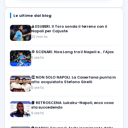
Le ultime dal blog
⛳
ESUBERI. Il Toro sonda il terreno con il
Napoli per Cajuste
20 min fa
💢
SCENARI. Noa Lang tra il Napoli e… l’Ajax
5 ore fa
👏
NON SOLO NAPOLI. La Casertana punta in
alto: acquistato Stefano Girelli
5 ore fa
📘
RETROSCENA. Lukaku-Napoli, ecco cosa
sta succedendo
9 ore fa