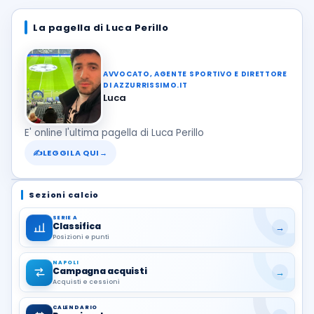
La pagella di Luca Perillo
AVVOCATO, AGENTE SPORTIVO E DIRETTORE
DI AZZURRISSIMO.IT
Luca
E' online l'ultima pagella di Luca Perillo
✍
LEGGILA QUI
→
Sezioni calcio
SERIE A
Classifica
→
Posizioni e punti
NAPOLI
Campagna acquisti
→
Acquisti e cessioni
CALENDARIO