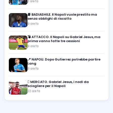
3 ore fa
📘
BADIASHILE. Il Napoli vuole prestito ma
senza obblighi di riscatto
9 ore fa
💣
ATTACCO. Il Napoli su Gabriel Jesus, ma
prima vanno fatte tre cessioni
9 ore fa
📍
NAPOLI. Dopo Gutierrez potrebbe partire
Lang
9 ore fa
🪎
MERCATO. Gabriel Jesus, i nodi da
sciogliere per il Napoli
22 ore fa