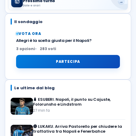
Prossimo turno
→
Date e orari
Il sondaggio
VOTA ORA
Allegri è la scelta giusta per il Napoli?
3 opzioni
283 voti
PARTECIPA
Le ultime dal blog
🧳
ESUBERI. Napoli, il punto su Cajuste,
Folorunsho e Lindstrom
27 min fa
🔴
LUKAKU. Arriva Pastorello per chiudere la
trattativa tra Napoli e Fenerbahce