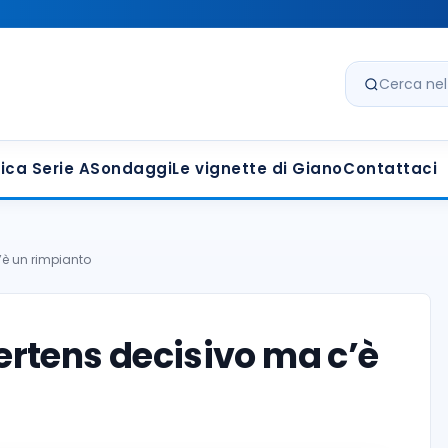
Cerca nel s
ica Serie A
Sondaggi
Le vignette di Giano
Contattaci
’è un rimpianto
rtens decisivo ma c’è