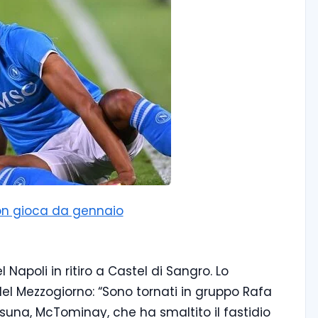
 non gioca da gennaio
Napoli in ritiro a Castel di Sangro. Lo
 del Mezzogiorno: “Sono tornati in gruppo Rafa
asuna, McTominay, che ha smaltito il fastidio