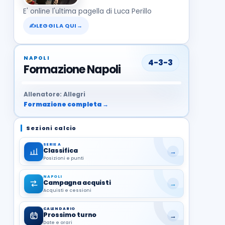
E' online l'ultima pagella di Luca Perillo
✍
LEGGILA QUI
→
NAPOLI
4-3-3
Formazione Napoli
37
99
27
13
68
19
1
17
21
8
22
Allenatore: Allegri
Formazione completa →
Sezioni calcio
SERIE A
Classifica
→
Posizioni e punti
NAPOLI
Campagna acquisti
→
Acquisti e cessioni
CALENDARIO
Prossimo turno
→
Date e orari