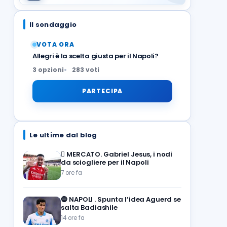
Il sondaggio
VOTA ORA
Allegri è la scelta giusta per il Napoli?
3 opzioni
283 voti
PARTECIPA
Le ultime dal blog
🪎
MERCATO. Gabriel Jesus, i nodi
da sciogliere per il Napoli
7 ore fa
🔵
NAPOLI . Spunta l’idea Aguerd se
salta Badiashile
14 ore fa