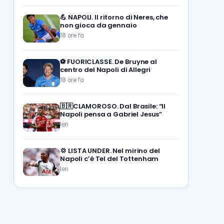
💪
NAPOLI. Il ritorno di Neres, che
non gioca da gennaio
18 ore fa
⚽️
FUORICLASSE. De Bruyne al
centro del Napoli di Allegri
18 ore fa
🇧🇷CLAMOROSO. Dal Brasile: “Il
Napoli pensa a Gabriel Jesus”
Ieri
💢
LISTA UNDER. Nel mirino del
Napoli c’è Tel del Tottenham
Ieri