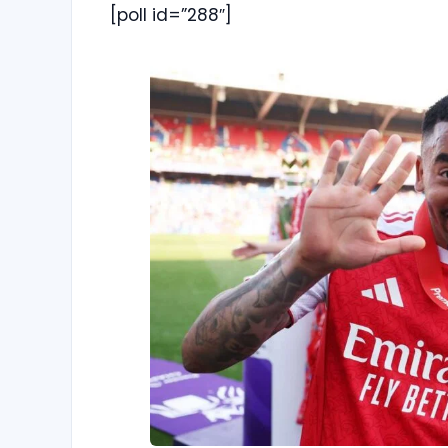
[poll id=”288″]