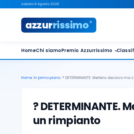
sabato 8 Agosto 2026
azzur
rissimo
.it
Home
Chi siamo
Premio Azzurrissimo
Classif
Home
/
In primo piano
/
? DETERMINANTE. Mertens decisivo ma c
? DETERMINANTE. Me
un rimpianto