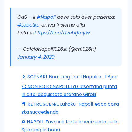
CdS – Il
#Napoli
deve solo aver pazienza:
#Lobotka
arriva insieme alla
befana
https://t.co/HvebrjtuyW
— CalcioNapoli1926.it (@cn1926it)
January 4, 2020
💢 SCENARI. Noa Lang tra il Napoli e… l’Ajax
👏 NON SOLO NAPOLI. La Casertana punta
in alto: acquistato Stefano Girelli
📘 RETROSCENA. Lukaku-Napoli, ecco cosa
sta succedendo
⚽️ NAPOLI. Favasuli, forte inserimento dello
Sporting Lisbona