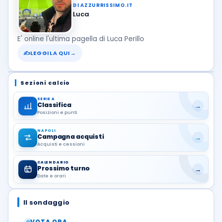
DI AZZURRISSIMO.IT
Luca
E' online l'ultima pagella di Luca Perillo
✍
LEGGILA QUI
→
Sezioni calcio
SERIE A
Classifica
→
Posizioni e punti
NAPOLI
Campagna acquisti
→
Acquisti e cessioni
CALENDARIO
Prossimo turno
→
Date e orari
Il sondaggio
VOTA ORA