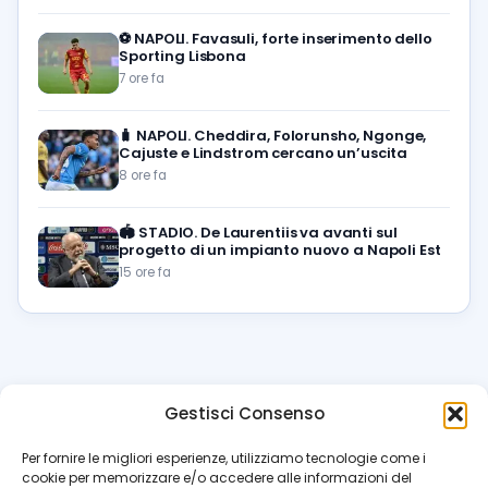
⚽️
NAPOLI. Favasuli, forte inserimento dello
Sporting Lisbona
7 ore fa
🧳
NAPOLI. Cheddira, Folorunsho, Ngonge,
Cajuste e Lindstrom cercano un’uscita
8 ore fa
🏟️
STADIO. De Laurentiis va avanti sul
progetto di un impianto nuovo a Napoli Est
15 ore fa
Gestisci Consenso
azzur
rissimo
.it
Per fornire le migliori esperienze, utilizziamo tecnologie come i
cookie per memorizzare e/o accedere alle informazioni del