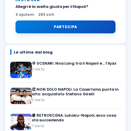
Allegri è la scelta giusta per il Napoli?
3 opzioni
283 voti
PARTECIPA
Le ultime dal blog
💢
SCENARI. Noa Lang tra il Napoli e… l’Ajax
2 ore fa
👏
NON SOLO NAPOLI. La Casertana punta in
alto: acquistato Stefano Girelli
3 ore fa
📘
RETROSCENA. Lukaku-Napoli, ecco cosa
sta succedendo
7 ore fa