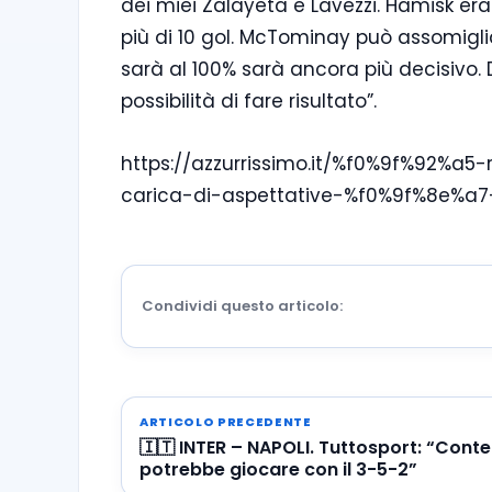
dei miei Zalayeta e Lavezzi. Hamisk era
più di 10 gol. McTominay può assomigl
sarà al 100% sarà ancora più decisivo
possibilità di fare risultato”.
https://azzurrissimo.it/%f0%9f%92%a5-r
carica-di-aspettative-%f0%9f%8e%a7-
Condividi questo articolo:
ARTICOLO PRECEDENTE
🇮🇹 INTER – NAPOLI. Tuttosport: “Conte
potrebbe giocare con il 3-5-2”