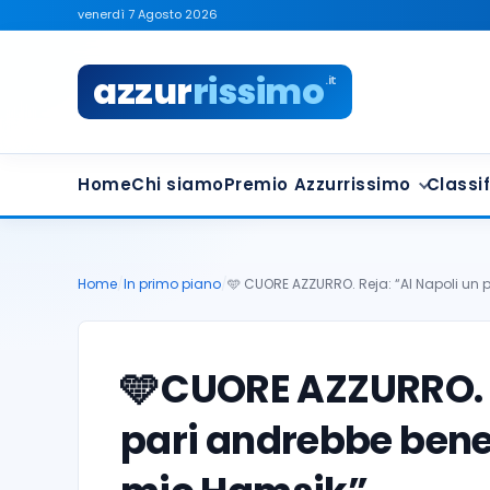
venerdì 7 Agosto 2026
azzur
rissimo
.it
Home
Chi siamo
Premio Azzurrissimo
Classif
Home
/
In primo piano
/
🩵 CUORE AZZURRO. Reja: “Al Napoli un p
🩵
CUORE AZZURRO. R
pari andrebbe bene