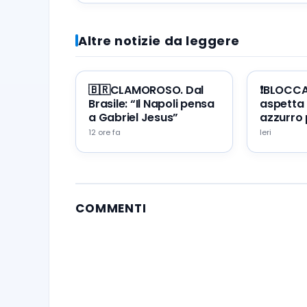
Altre notizie da leggere
🇧🇷CLAMOROSO. Dal
❗️BLOCC
Brasile: “Il Napoli pensa
aspetta 
a Gabriel Jesus”
azzurro 
portare 
12 ore fa
Ieri
Napoli
COMMENTI