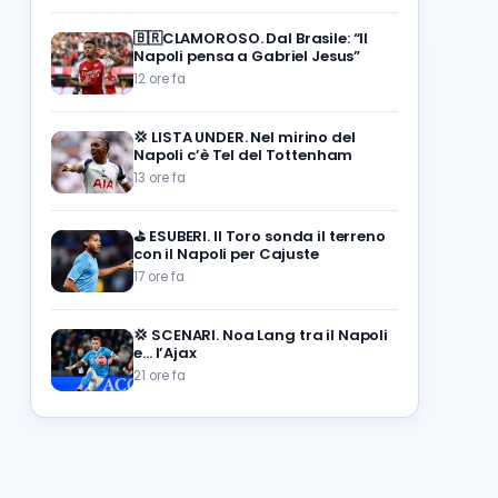
🇧🇷CLAMOROSO. Dal Brasile: “Il
Napoli pensa a Gabriel Jesus”
12 ore fa
💢
LISTA UNDER. Nel mirino del
Napoli c’è Tel del Tottenham
13 ore fa
⛳
ESUBERI. Il Toro sonda il terreno
con il Napoli per Cajuste
17 ore fa
💢
SCENARI. Noa Lang tra il Napoli
e… l’Ajax
21 ore fa