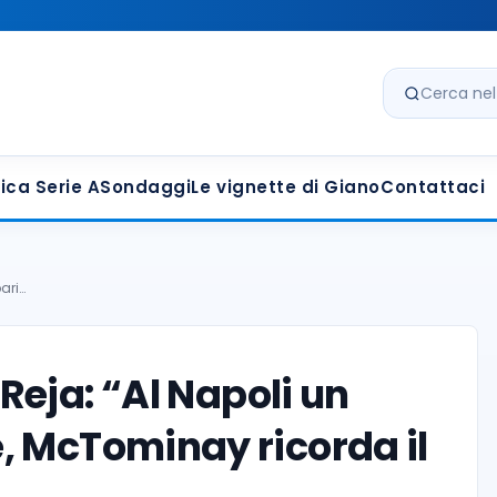
Cerca nel s
ica Serie A
Sondaggi
Le vignette di Giano
Contattaci
ari…
eja: “Al Napoli un
, McTominay ricorda il