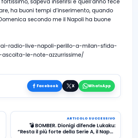
 fortissimo, sapeva inserirsi e quell’anno fece
iare, ha buoni tempi d’inserimento, quando
. Domenica secondo me il Napoli ha buone
ai-radio-live-napoli-perillo-a-milan-sfida-
ascolta-le-note-azzurrissime/
Facebook
X
WhatsApp
ARTICOLO SUCCESSIVO
💣 BOMBER. Dionigi difende Lukaku:
“Resta il più forte della Serie A, il Napoli
deve solo dargli tempo”