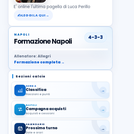
E' online l'ultima pagella di Luca Perillo
✍
LEGGILA QUI
→
NAPOLI
4-3-3
Formazione Napoli
37
99
27
13
68
19
1
17
21
8
22
Allenatore: Allegri
Formazione completa →
Sezioni calcio
SERIE A
Classifica
→
Posizioni e punti
NAPOLI
Campagna acquisti
→
Acquisti e cessioni
CALENDARIO
Prossimo turno
→
Date e orari