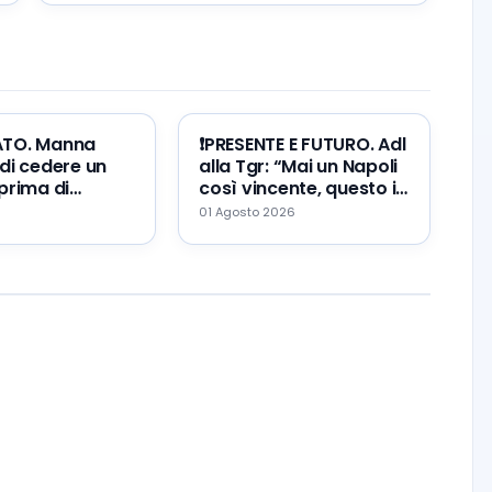
ATO. Manna
❗️PRESENTE E FUTURO. Adl
di cedere un
alla Tgr: “Mai un Napoli
prima di
così vincente, questo il
Zeballos al
mio errore ed il mio
01 Agosto 2026
augurio…”