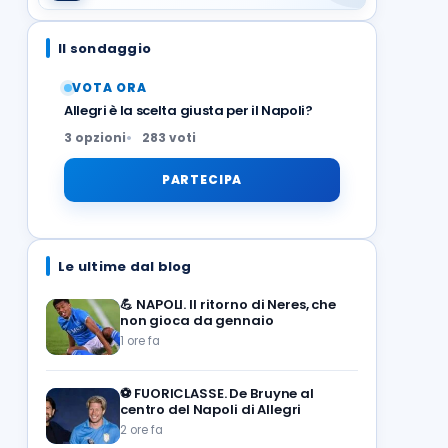
Il sondaggio
VOTA ORA
Allegri è la scelta giusta per il Napoli?
3 opzioni
283 voti
PARTECIPA
Le ultime dal blog
💪
NAPOLI. Il ritorno di Neres, che
non gioca da gennaio
1 ore fa
⚽️
FUORICLASSE. De Bruyne al
centro del Napoli di Allegri
2 ore fa