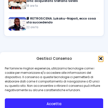
alto: acquistato Stefano Girelli
18 ore fa
📘
RETROSCENA. Lukaku-Napoli, ecco cosa
sta succedendo
22 ore fa
Gestisci Consenso
azzur
rissimo
.it
Per fornire le migliori esperienze, utilizziamo tecnologie come i
cookie per memorizzare e/o accedere alle informazioni del
Il blog di riferimento per i tifosi del Napoli. News, interviste,
dispositivo. Il consenso a queste tecnologie ci permetterà di
pagelle e calciomercato. Testata giornalistica registrata
elaborare dati come il comportamento di navigazione o ID unici
al Tribunale di Napoli (n. 48 dell’08/10/2012). Direttore Luca
su questo sito. Non acconsentire o ritirare il consenso può influire
Perillo
negativamente su alcune caratteristiche e funzioni.
INFO
Accetta
Redazione