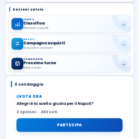
Sezioni calcio
SERIE A
Classifica
→
Posizioni e punti
NAPOLI
Campagna acquisti
→
Acquisti e cessioni
CALENDARIO
Prossimo turno
→
Date e orari
Il sondaggio
VOTA ORA
Allegri è la scelta giusta per il Napoli?
3 opzioni
283 voti
PARTECIPA