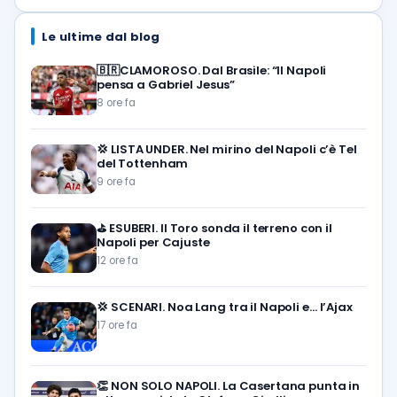
Le ultime dal blog
🇧🇷CLAMOROSO. Dal Brasile: “Il Napoli
pensa a Gabriel Jesus”
8 ore fa
💢
LISTA UNDER. Nel mirino del Napoli c’è Tel
del Tottenham
9 ore fa
⛳
ESUBERI. Il Toro sonda il terreno con il
Napoli per Cajuste
12 ore fa
💢
SCENARI. Noa Lang tra il Napoli e… l’Ajax
17 ore fa
👏
NON SOLO NAPOLI. La Casertana punta in