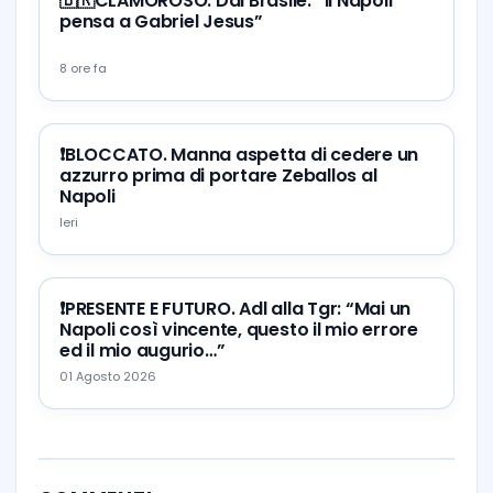
🇧🇷CLAMOROSO. Dal Brasile: “Il Napoli
pensa a Gabriel Jesus”
8 ore fa
❗️BLOCCATO. Manna aspetta di cedere un
azzurro prima di portare Zeballos al
Napoli
Ieri
❗️PRESENTE E FUTURO. Adl alla Tgr: “Mai un
Napoli così vincente, questo il mio errore
ed il mio augurio…”
01 Agosto 2026