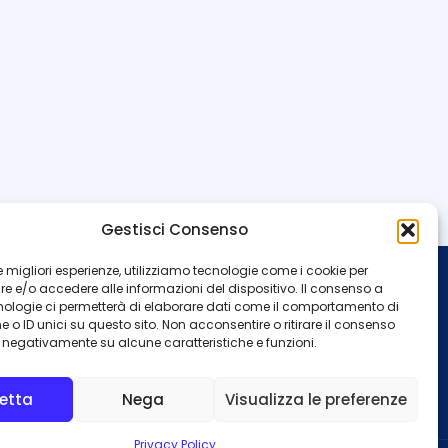
Gestisci Consenso
 le migliori esperienze, utilizziamo tecnologie come i cookie per
 e/o accedere alle informazioni del dispositivo. Il consenso a
INFO
nologie ci permetterà di elaborare dati come il comportamento di
 o ID unici su questo sito. Non acconsentire o ritirare il consenso
Redazione
Contattaci
e negativamente su alcune caratteristiche e funzioni.
Privacy Policy
Cookie Policy
etta
Nega
Visualizza le preferenze
Privacy Policy