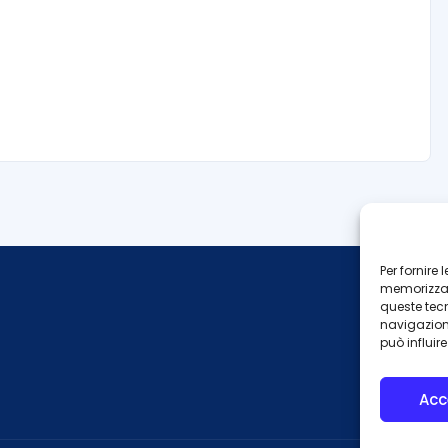
Per fornire
memorizzare
queste tec
navigazione
può influir
Acc