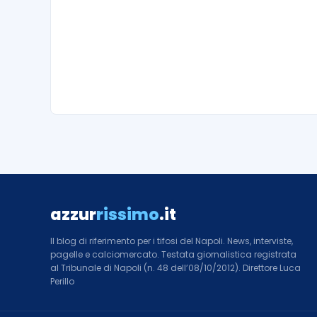
azzur
rissimo
.it
Il blog di riferimento per i tifosi del Napoli. News, interviste,
pagelle e calciomercato. Testata giornalistica registrata
al Tribunale di Napoli (n. 48 dell’08/10/2012). Direttore Luca
Perillo