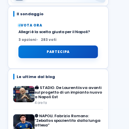
Il sondaggio
VOTA ORA
Allegri è la scelta giusta per il Napoli?
3 opzioni
283 voti
PARTECIPA
Le ultime dal blog
🏟️
STADIO. De Laurentiis va avanti
sul progetto di un impianto nuovo
a Napoli Est
4 ore fa
🔵
NAPOLI. Fabrizio Romano:
“Zeballos spazientito dalla lunga
attesa”