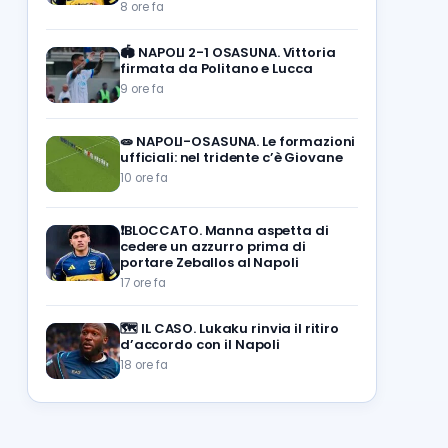
8 ore fa
🏟️
NAPOLI 2-1 OSASUNA. Vittoria
firmata da Politano e Lucca
9 ore fa
🧫
NAPOLI-OSASUNA. Le formazioni
ufficiali: nel tridente c’è Giovane
10 ore fa
❗️BLOCCATO. Manna aspetta di
cedere un azzurro prima di
portare Zeballos al Napoli
17 ore fa
🗺️
IL CASO. Lukaku rinvia il ritiro
d’accordo con il Napoli
18 ore fa