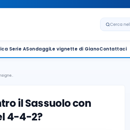
Cerca nel s
ica Serie A
Sondaggi
Le vignette di Giano
Contattaci
Insigne…
tro il Sassuolo con
el 4-4-2?