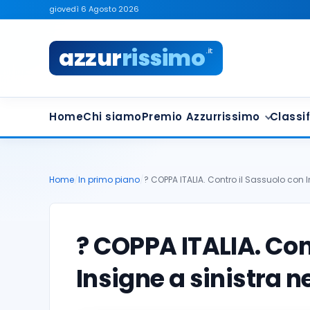
giovedì 6 Agosto 2026
azzur
rissimo
.it
Home
Chi siamo
Premio Azzurrissimo
Classif
Home
/
In primo piano
/
? COPPA ITALIA. Contro il Sassuolo con 
? COPPA ITALIA. Con
Insigne a sinistra n