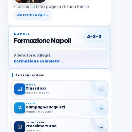
E' online l'ultima pagella di Luca Perillo
✍
LEGGILA QUI
→
NAPOLI
4-3-3
Formazione Napoli
37
99
27
13
68
19
1
17
21
8
22
Allenatore: Allegri
Formazione completa →
Sezioni calcio
SERIE A
Classifica
→
Posizioni e punti
NAPOLI
Campagna acquisti
→
Acquisti e cessioni
CALENDARIO
Prossimo turno
→
Date e orari