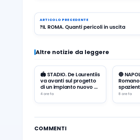
ARTICOLO PRECEDENTE
?IL ROMA. Quanti pericoli in uscita
Altre notizie da leggere
🏟️ STADIO. De Laurentiis
🔵 NAPOL
va avanti sul progetto
Romano:
di un impianto nuovo a
spazient
Napoli Est
attesa”
4 ore fa
8 ore fa
COMMENTI