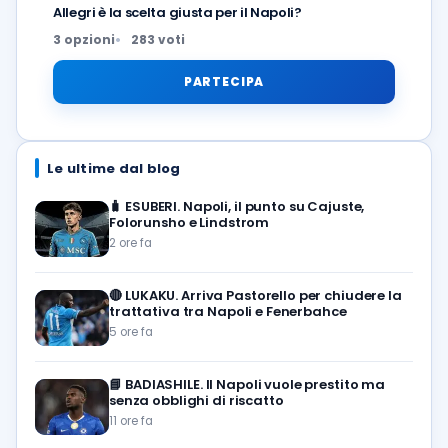
Allegri è la scelta giusta per il Napoli?
3 opzioni
283 voti
PARTECIPA
Le ultime dal blog
🧳
ESUBERI. Napoli, il punto su Cajuste,
Folorunsho e Lindstrom
2 ore fa
🔴
LUKAKU. Arriva Pastorello per chiudere la
trattativa tra Napoli e Fenerbahce
5 ore fa
📘
BADIASHILE. Il Napoli vuole prestito ma
senza obblighi di riscatto
11 ore fa