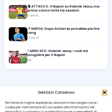
💣
ATTACCO. Il Napoli su Gabriel Jesus, ma
prima vanno fatte tre cessioni
11 ore fa
📍
NAPOLI. Dopo Gutierrez potrebbe partire
Lang
12 ore fa
🪎
MERCATO. Gabriel Jesus, i nodi da
sciogliere per il Napoli
Ieri
Gestisci Consenso
azzur
rissimo
.it
Per fornire le migliori esperienze, utilizziamo tecnologie come i
cookie per memorizzare e/o accedere alle informazioni del
Il blog di riferimento per i tifosi del Napoli. News, interviste,
dispositivo. Il consenso a queste tecnologie ci permetterà di