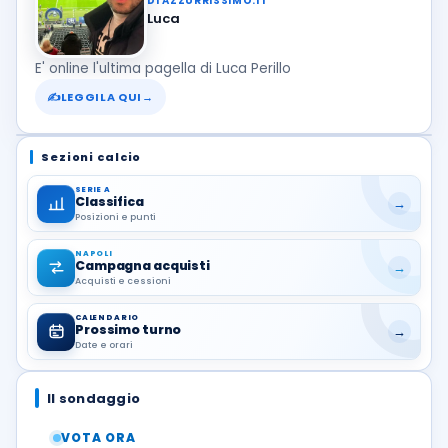
DI AZZURRISSIMO.IT
Luca
E' online l'ultima pagella di Luca Perillo
✍
LEGGILA QUI
→
Sezioni calcio
SERIE A
Classifica
→
Posizioni e punti
NAPOLI
Campagna acquisti
→
Acquisti e cessioni
CALENDARIO
Prossimo turno
→
Date e orari
Il sondaggio
VOTA ORA