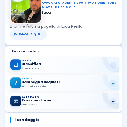
AVVOCATO, AGENTE SPORTIVO E DIRETTORE
DI AZZURRISSIMO.IT
Luca
E' online l'ultima pagella di Luca Perillo
✍
LEGGILA QUI
→
Sezioni calcio
SERIE A
Classifica
→
Posizioni e punti
NAPOLI
Campagna acquisti
→
Acquisti e cessioni
CALENDARIO
Prossimo turno
→
Date e orari
Il sondaggio