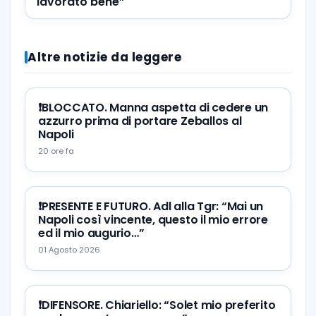
lavorato bene”
Altre notizie da leggere
❗️BLOCCATO. Manna aspetta di cedere un
azzurro prima di portare Zeballos al
Napoli
20 ore fa
❗️PRESENTE E FUTURO. Adl alla Tgr: “Mai un
Napoli così vincente, questo il mio errore
ed il mio augurio…”
01 Agosto 2026
❗️DIFENSORE. Chiariello: “Solet mio preferito