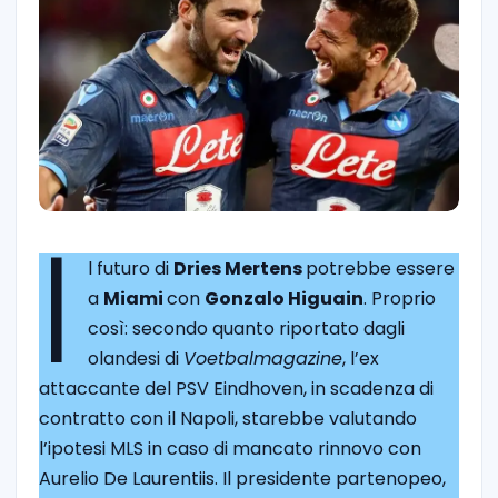
I
l futuro di
Dries Mertens
potrebbe essere
a
Miami
con
Gonzalo Higuain
. Proprio
così: secondo quanto riportato dagli
olandesi di
Voetbalmagazine
, l’ex
attaccante del PSV Eindhoven, in scadenza di
contratto con il Napoli, starebbe valutando
l’ipotesi MLS in caso di mancato rinnovo con
Aurelio De Laurentiis. Il presidente partenopeo,