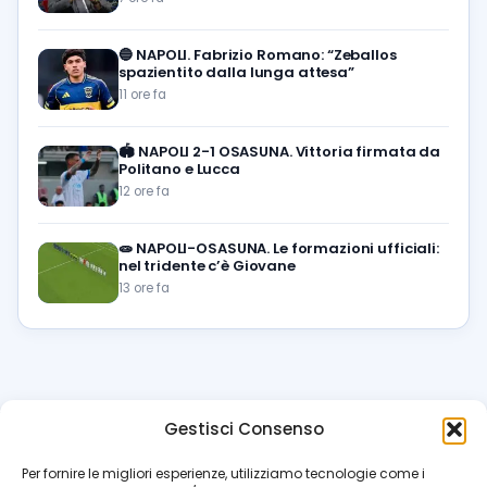
🔵
NAPOLI. Fabrizio Romano: “Zeballos
spazientito dalla lunga attesa”
11 ore fa
🏟️
NAPOLI 2-1 OSASUNA. Vittoria firmata da
Politano e Lucca
12 ore fa
🧫
NAPOLI-OSASUNA. Le formazioni ufficiali:
nel tridente c’è Giovane
13 ore fa
Gestisci Consenso
azzur
rissimo
.it
Per fornire le migliori esperienze, utilizziamo tecnologie come i