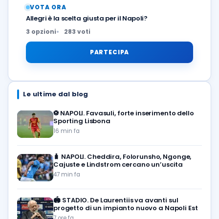
VOTA ORA
Allegri è la scelta giusta per il Napoli?
3 opzioni
283 voti
PARTECIPA
Le ultime dal blog
⚽️
NAPOLI. Favasuli, forte inserimento dello
Sporting Lisbona
16 min fa
🧳
NAPOLI. Cheddira, Folorunsho, Ngonge,
Cajuste e Lindstrom cercano un’uscita
47 min fa
🏟️
STADIO. De Laurentiis va avanti sul
progetto di un impianto nuovo a Napoli Est
7 ore fa