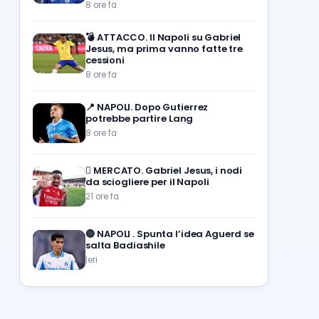
8 ore fa
💣
ATTACCO. Il Napoli su Gabriel
Jesus, ma prima vanno fatte tre
cessioni
8 ore fa
📍
NAPOLI. Dopo Gutierrez
potrebbe partire Lang
8 ore fa
🪎
MERCATO. Gabriel Jesus, i nodi
da sciogliere per il Napoli
21 ore fa
🔵
NAPOLI . Spunta l’idea Aguerd se
salta Badiashile
Ieri