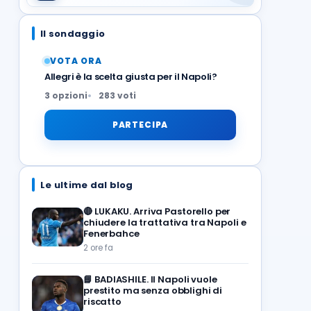
Il sondaggio
VOTA ORA
Allegri è la scelta giusta per il Napoli?
3 opzioni
283 voti
PARTECIPA
Le ultime dal blog
🔴
LUKAKU. Arriva Pastorello per
chiudere la trattativa tra Napoli e
Fenerbahce
2 ore fa
📘
BADIASHILE. Il Napoli vuole
prestito ma senza obblighi di
riscatto