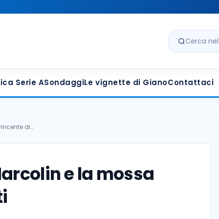
Cerca nel s
ica Serie A
Sondaggi
Le vignette di Giano
Contattaci
incente di…
rcolin e la mossa
i