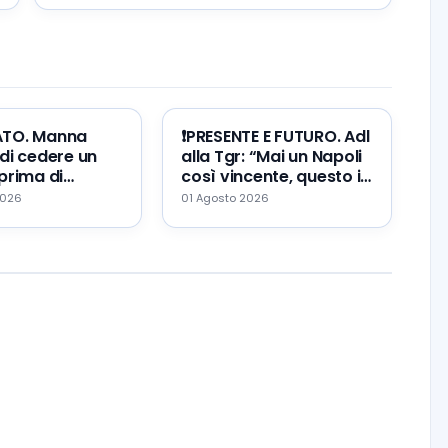
ATO. Manna
❗️PRESENTE E FUTURO. Adl
di cedere un
alla Tgr: “Mai un Napoli
prima di
così vincente, questo il
Zeballos al
mio errore ed il mio
2026
01 Agosto 2026
augurio…”