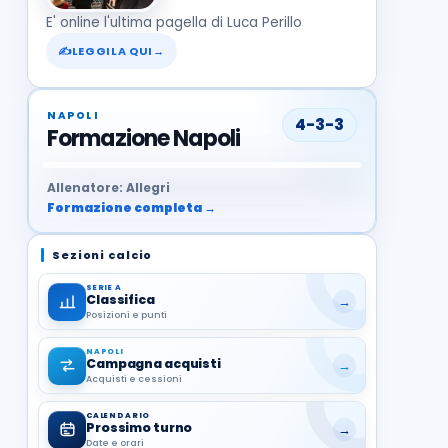
E' online l'ultima pagella di Luca Perillo
✍
LEGGILA QUI
→
NAPOLI
4-3-3
Formazione Napoli
37
99
27
13
68
19
1
17
21
8
22
Allenatore: Allegri
Formazione completa →
Sezioni calcio
SERIE A
Classifica
→
Posizioni e punti
NAPOLI
Campagna acquisti
→
Acquisti e cessioni
CALENDARIO
Prossimo turno
→
Date e orari