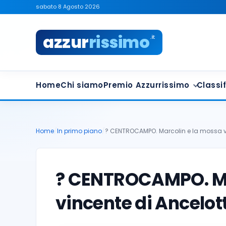
sabato 8 Agosto 2026
azzur
rissimo
.it
Home
Chi siamo
Premio Azzurrissimo
Classif
Home
/
In primo piano
/
? CENTROCAMPO. Marcolin e la mossa v
? CENTROCAMPO. Ma
vincente di Ancelott