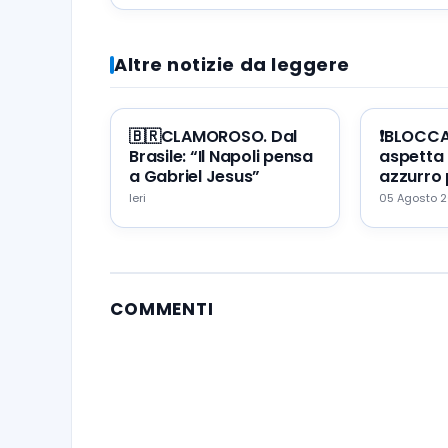
Altre notizie da leggere
🇧🇷CLAMOROSO. Dal
❗️BLOCC
Brasile: “Il Napoli pensa
aspetta 
a Gabriel Jesus”
azzurro 
portare 
Ieri
05 Agosto 
Napoli
COMMENTI