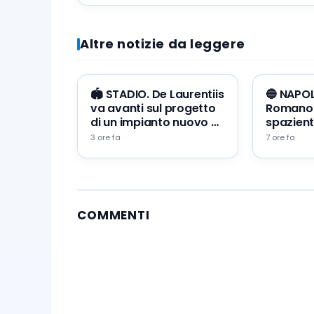
esce di scena, Danso in pole per il
dopo-Kim”
Altre notizie da leggere
🏟️ STADIO. De Laurentiis
🔵 NAPOL
va avanti sul progetto
Romano:
di un impianto nuovo a
spazient
Napoli Est
attesa”
3 ore fa
7 ore fa
COMMENTI