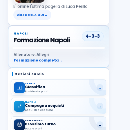
E' online l'ultima pagella di Luca Perillo
✍
LEGGILA QUI
→
NAPOLI
4-3-3
Formazione Napoli
37
99
27
13
68
19
1
17
21
8
22
Allenatore: Allegri
Formazione completa →
Sezioni calcio
SERIE A
Classifica
→
Posizioni e punti
NAPOLI
Campagna acquisti
→
Acquisti e cessioni
CALENDARIO
Prossimo turno
→
Date e orari