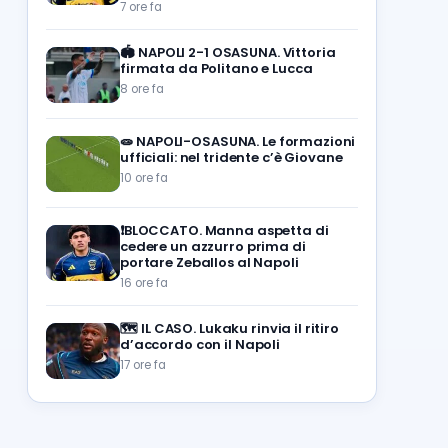
7 ore fa
🏟️
NAPOLI 2-1 OSASUNA. Vittoria
firmata da Politano e Lucca
8 ore fa
🧫
NAPOLI-OSASUNA. Le formazioni
ufficiali: nel tridente c’è Giovane
10 ore fa
❗️BLOCCATO. Manna aspetta di
cedere un azzurro prima di
portare Zeballos al Napoli
16 ore fa
🗺️
IL CASO. Lukaku rinvia il ritiro
d’accordo con il Napoli
17 ore fa