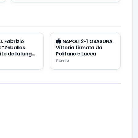
I. Fabrizio
🏟️ NAPOLI 2-1 OSASUNA.
 “Zeballos
Vittoria firmata da
ito dalla lunga
Politano e Lucca
8 ore fa