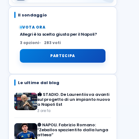
Il sondaggio
VOTA ORA
Allegri è la scelta giusta per il Napoli?
3 opzioni
283 voti
PARTECIPA
Le ultime dal blog
🏟️
STADIO. De Laurentiis va avanti
sul progetto di un impianto nuovo
a Napoli Est
3 ore fa
🔵
NAPOLI. Fabrizio Romano:
“Zeballos spazientito dalla lunga
attesa”