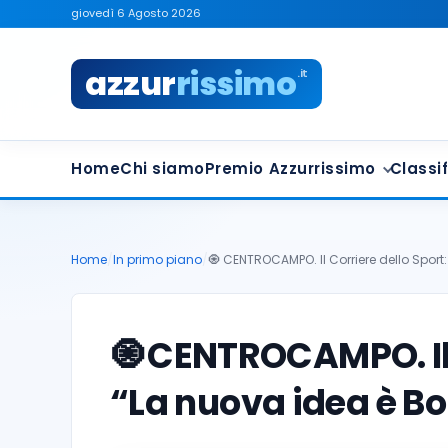
giovedì 6 Agosto 2026
azzur
rissimo
.it
Home
Chi siamo
Premio Azzurrissimo
Classif
Home
/
In primo piano
/
🧿 CENTROCAMPO. Il Corriere dello Sport
🧿
CENTROCAMPO. Il C
“La nuova idea è 