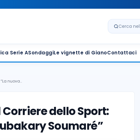
Cerca nel s
ica Serie A
Sondaggi
Le vignette di Giano
Contattaci
: “La nuova…
orriere dello Sport:
Boubakary Soumaré”