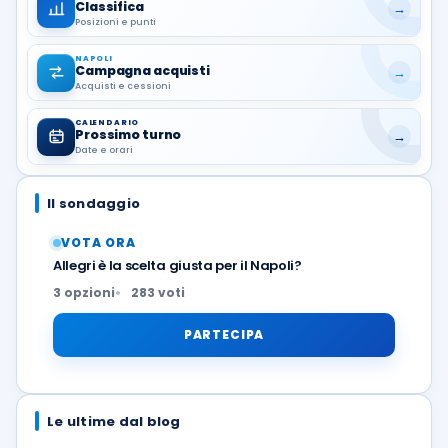
Classifica
→
Posizioni e punti
NAPOLI
Campagna acquisti
→
Acquisti e cessioni
CALENDARIO
Prossimo turno
→
Date e orari
Il sondaggio
VOTA ORA
Allegri è la scelta giusta per il Napoli?
3 opzioni
283 voti
PARTECIPA
Le ultime dal blog