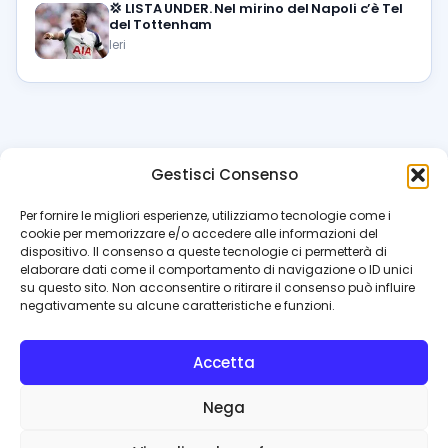
💢
LISTA UNDER. Nel mirino del Napoli c’è Tel
del Tottenham
Ieri
Gestisci Consenso
azzur
rissimo
.it
Per fornire le migliori esperienze, utilizziamo tecnologie come i
cookie per memorizzare e/o accedere alle informazioni del
Il blog di riferimento per i tifosi del Napoli. News, interviste,
dispositivo. Il consenso a queste tecnologie ci permetterà di
pagelle e calciomercato. Testata giornalistica registrata
elaborare dati come il comportamento di navigazione o ID unici
al Tribunale di Napoli (n. 48 dell’08/10/2012). Direttore Luca
su questo sito. Non acconsentire o ritirare il consenso può influire
Perillo
negativamente su alcune caratteristiche e funzioni.
INFO
Accetta
Redazione
Contattaci
Nega
Privacy Policy
Cookie Policy