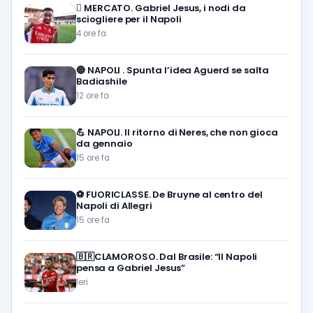
🪎
MERCATO. Gabriel Jesus, i nodi da
sciogliere per il Napoli
4 ore fa
🔵
NAPOLI . Spunta l’idea Aguerd se salta
Badiashile
12 ore fa
💪
NAPOLI. Il ritorno di Neres, che non gioca
da gennaio
15 ore fa
⚽️
FUORICLASSE. De Bruyne al centro del
Napoli di Allegri
15 ore fa
🇧🇷CLAMOROSO. Dal Brasile: “Il Napoli
pensa a Gabriel Jesus”
Ieri