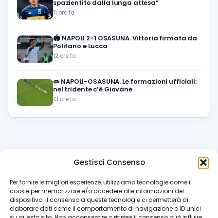
spazientito dalla lunga attesa”
11 ore fa
🏟️
NAPOLI 2-1 OSASUNA. Vittoria firmata da
Politano e Lucca
12 ore fa
🧫
NAPOLI-OSASUNA. Le formazioni ufficiali:
nel tridente c’è Giovane
13 ore fa
Gestisci Consenso
azzur
rissimo
.it
Per fornire le migliori esperienze, utilizziamo tecnologie come i
cookie per memorizzare e/o accedere alle informazioni del
Il blog di riferimento per i tifosi del Napoli. News, interviste,
dispositivo. Il consenso a queste tecnologie ci permetterà di
pagelle e calciomercato. Testata giornalistica registrata
elaborare dati come il comportamento di navigazione o ID unici
al Tribunale di Napoli (n. 48 dell’08/10/2012). Direttore Luca
su questo sito. Non acconsentire o ritirare il consenso può influire