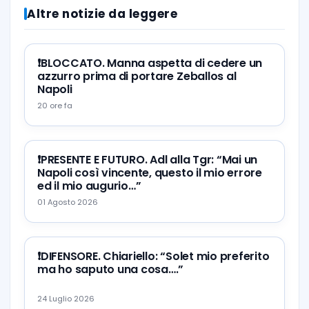
Altre notizie da leggere
❗️BLOCCATO. Manna aspetta di cedere un
azzurro prima di portare Zeballos al
Napoli
20 ore fa
❗️PRESENTE E FUTURO. Adl alla Tgr: “Mai un
Napoli così vincente, questo il mio errore
ed il mio augurio…”
01 Agosto 2026
❗️DIFENSORE. Chiariello: “Solet mio preferito
ma ho saputo una cosa….”
24 Luglio 2026