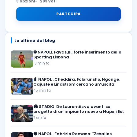
3 opzioni
283 voti
PARTECIPA
Le ultime dal blog
⚽️
NAPOLI. Favasuli, forte inserimento dello
Sporting Lisbona
13 min fa
🧳
NAPOLI. Cheddira, Folorunsho, Ngonge,
Cajuste e Lindstrom cercano un’uscita
45 min fa
🏟️
STADIO. De Laurentiis va avanti sul
progetto di un impianto nuovo a Napoli Est
7 ore fa
🔵
NAPOLI. Fabrizio Romano: “Zeballos