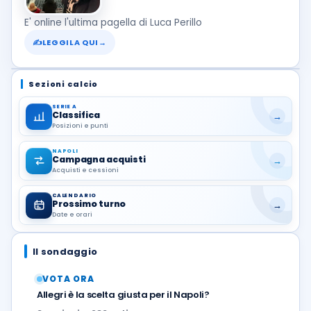
E' online l'ultima pagella di Luca Perillo
✍
LEGGILA QUI
→
Sezioni calcio
SERIE A
Classifica
→
Posizioni e punti
NAPOLI
Campagna acquisti
→
Acquisti e cessioni
CALENDARIO
Prossimo turno
→
Date e orari
Il sondaggio
VOTA ORA
Allegri è la scelta giusta per il Napoli?