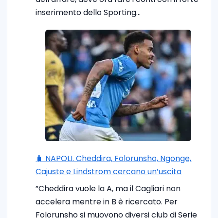
inserimento dello Sporting…
🧳 NAPOLI. Cheddira, Folorunsho, Ngonge,
Cajuste e Lindstrom cercano un’uscita
”Cheddira vuole la A, ma il Cagliari non
accelera mentre in B è ricercato. Per
Folorunsho si muovono diversi club di Serie