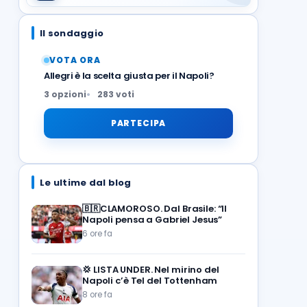
Il sondaggio
VOTA ORA
Allegri è la scelta giusta per il Napoli?
3 opzioni
283 voti
PARTECIPA
Le ultime dal blog
🇧🇷CLAMOROSO. Dal Brasile: “Il
Napoli pensa a Gabriel Jesus”
6 ore fa
💢
LISTA UNDER. Nel mirino del
Napoli c’è Tel del Tottenham
8 ore fa