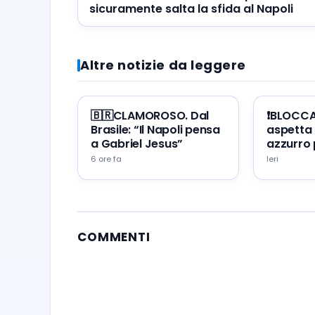
sicuramente salta la sfida al Napoli
Altre notizie da leggere
🇧🇷CLAMOROSO. Dal
❗️BLOCC
Brasile: “Il Napoli pensa
aspetta 
a Gabriel Jesus”
azzurro 
portare 
6 ore fa
Ieri
Napoli
COMMENTI