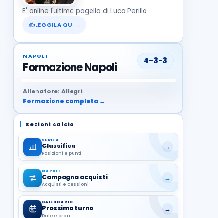
E' online l'ultima pagella di Luca Perillo
✍
LEGGILA QUI
→
NAPOLI
4-3-3
Formazione Napoli
37
99
27
13
68
19
1
17
21
8
22
Allenatore: Allegri
Formazione completa →
Sezioni calcio
SERIE A
Classifica
→
Posizioni e punti
NAPOLI
Campagna acquisti
→
Acquisti e cessioni
CALENDARIO
Prossimo turno
→
Date e orari