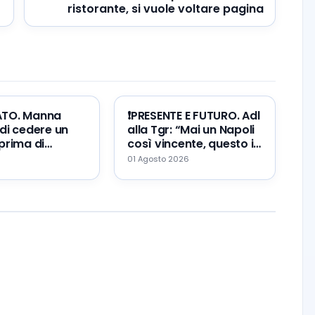
ristorante, si vuole voltare pagina
ATO. Manna
❗️PRESENTE E FUTURO. Adl
di cedere un
alla Tgr: “Mai un Napoli
prima di
così vincente, questo il
Zeballos al
mio errore ed il mio
01 Agosto 2026
augurio…”