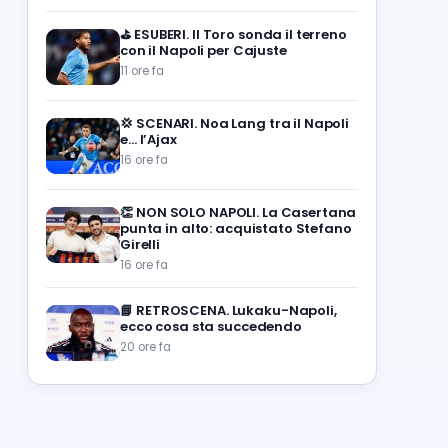
⛳
ESUBERI. Il Toro sonda il terreno
con il Napoli per Cajuste
11 ore fa
💢
SCENARI. Noa Lang tra il Napoli
e… l’Ajax
16 ore fa
👏
NON SOLO NAPOLI. La Casertana
punta in alto: acquistato Stefano
Girelli
16 ore fa
📘
RETROSCENA. Lukaku-Napoli,
ecco cosa sta succedendo
20 ore fa