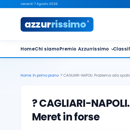
venerdì 7 Agosto 2026
azzur
rissimo
.it
Home
Chi siamo
Premio Azzurrissimo
Classif
Home
/
In primo piano
/
? CAGLIARI-NAPOLI. Problema alla spalla,
? CAGLIARI-NAPOLI. 
Meret in forse