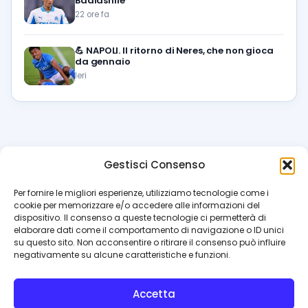
Badiashile
22 ore fa
💪
NAPOLI. Il ritorno di Neres, che non gioca
da gennaio
Ieri
Gestisci Consenso
azzur
rissimo
.it
Per fornire le migliori esperienze, utilizziamo tecnologie come i
cookie per memorizzare e/o accedere alle informazioni del
Il blog di riferimento per i tifosi del Napoli. News, interviste,
dispositivo. Il consenso a queste tecnologie ci permetterà di
pagelle e calciomercato. Testata giornalistica registrata
elaborare dati come il comportamento di navigazione o ID unici
al Tribunale di Napoli (n. 48 dell’08/10/2012). Direttore Luca
su questo sito. Non acconsentire o ritirare il consenso può influire
Perillo
negativamente su alcune caratteristiche e funzioni.
INFO
Accetta
Redazione