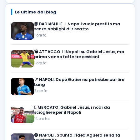
Le ultime dal blog
📘
BADIASHILE. Il Napoli vuole prestito ma
senza obblighi di riscatto
1 ore fa
💣
ATTACCO. Il Napoli su Gabriel Jesus, ma
prima vanno fatte tre cessioni
1 ore fa
📍
NAPOLI. Dopo Gutierrez potrebbe partire
Lang
2 ore fa
🪎
MERCATO. Gabriel Jesus, i nodi da
sciogliere per il Napoli
14 ore fa
🔵
NAPOLI . Spunta l’idea Aguerd se salta