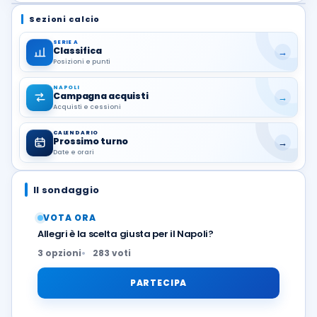
Sezioni calcio
SERIE A
Classifica
→
Posizioni e punti
NAPOLI
Campagna acquisti
→
Acquisti e cessioni
CALENDARIO
Prossimo turno
→
Date e orari
Il sondaggio
VOTA ORA
Allegri è la scelta giusta per il Napoli?
3 opzioni
283 voti
PARTECIPA