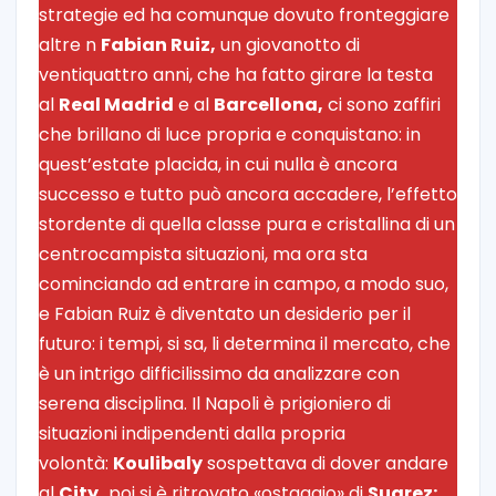
strategie ed ha comunque dovuto fronteggiare
altre n
Fabian Ruiz,
un giovanotto di
ventiquattro anni, che ha fatto girare la testa
al
Real Madrid
e al
Barcellona,
ci sono zaffiri
che brillano di luce propria e conquistano: in
quest’estate placida, in cui nulla è ancora
successo e tutto può ancora accadere, l’effetto
stordente di quella classe pura e cristallina di un
centrocampista situazioni, ma ora sta
cominciando ad entrare in campo, a modo suo,
e Fabian Ruiz è diventato un desiderio per il
futuro: i tempi, si sa, li determina il mercato, che
è un intrigo difficilissimo da analizzare con
serena disciplina. Il Napoli è prigioniero di
situazioni indipendenti dalla propria
volontà:
Koulibaly
sospettava di dover andare
al
City,
poi si è ritrovato «ostaggio» di
Suarez;