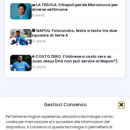
🧱
LA TEGOLA. Il Napoli perde Marianucci per
diverse settimane
9 ore fa
🔴
NAPOLI. Folorunsho, testa a testa tra due
squadre di Serie A
10 ore fa
❇️
COSTO ZERO. L’Udinese a costo zero su
Juan Jesus (ma non può servire al Napoli?)
10 ore fa
Gestisci Consenso
azzur
rissimo
.it
Per fornire le migliori esperienze, utilizziamo tecnologie come i
cookie per memorizzare e/o accedere alle informazioni del
Il blog di riferimento per i tifosi del Napoli. News, interviste,
dispositivo. Il consenso a queste tecnologie ci permetterà di