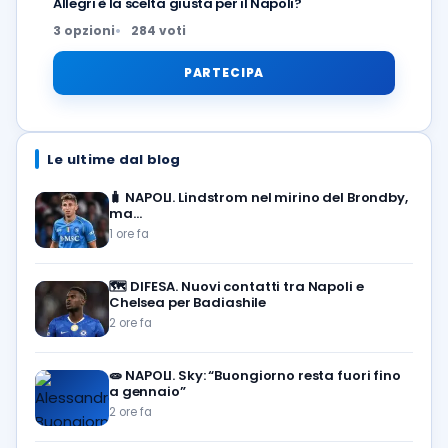
Allegri è la scelta giusta per il Napoli?
3 opzioni
284 voti
PARTECIPA
Le ultime dal blog
🧳
NAPOLI. Lindstrom nel mirino del Brondby,
ma…
1 ore fa
🗺️
DIFESA. Nuovi contatti tra Napoli e
Chelsea per Badiashile
2 ore fa
🧫
NAPOLI. Sky: “Buongiorno resta fuori fino
a gennaio”
2 ore fa