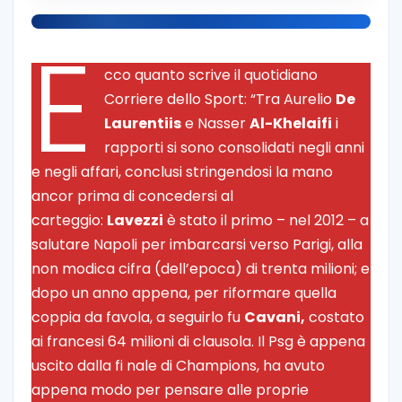
E
cco quanto scrive il quotidiano
Corriere dello Sport: “Tra Aurelio
De
Laurentiis
e Nasser
Al-Khelaifi
i
rapporti si sono consolidati negli anni
e negli affari, conclusi stringendosi la mano
ancor prima di concedersi al
carteggio:
Lavezzi
è stato il primo – nel 2012 – a
salutare Napoli per imbarcarsi verso Parigi, alla
non modica cifra (dell’epoca) di trenta milioni; e
dopo un anno appena, per riformare quella
coppia da favola, a seguirlo fu
Cavani,
costato
ai francesi 64 milioni di clausola. Il Psg è appena
uscito dalla fi nale di Champions, ha avuto
appena modo per pensare alle proprie