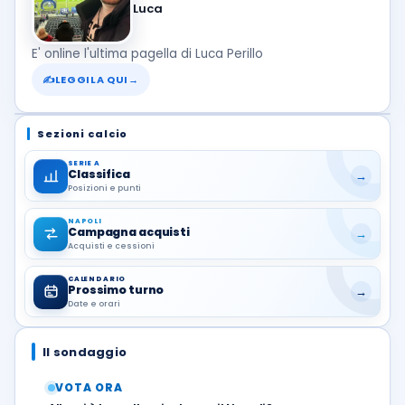
Luca
E' online l'ultima pagella di Luca Perillo
✍
LEGGILA QUI
→
Sezioni calcio
SERIE A
Classifica
→
Posizioni e punti
NAPOLI
Campagna acquisti
→
Acquisti e cessioni
CALENDARIO
Prossimo turno
→
Date e orari
Il sondaggio
VOTA ORA