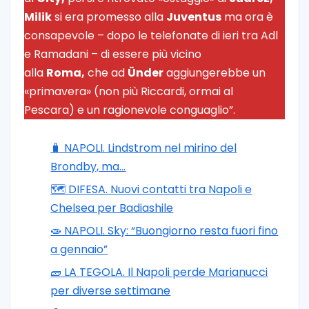
Milik
si era promesso alla
Juventus
ma ora è
consapevole – dopo le telefonate di ieri tra Adl
e Ramadani – di essere più vicino
alla
Roma,
che ad
Ünder
aggiungerebbe un
«primavera» (non più Riccardi, ormai al
Pescara) e un ragionevole conguaglio”.
🧳 NAPOLI. Lindstrom nel mirino del
Brondby, ma…
🗺️ DIFESA. Nuovi contatti tra Napoli e
Chelsea per Badiashile
🧫 NAPOLI. Sky: “Buongiorno resta fuori fino
a gennaio”
🧱 LA TEGOLA. Il Napoli perde Marianucci
per diverse settimane