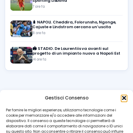
Sporting Lisbona
7 ore fa
🧳
NAPOLI. Cheddira, Folorunsho, Ngonge,
Cajuste e Lindstrom cercano un’uscita
8 ore fa
🏟️
STADIO. De Laurentiis va avanti sul
progetto di un impianto nuovo a Napoli Est
14 ore fa
Gestisci Consenso
azzur
rissimo
.it
Per fornire le migliori esperienze, utilizziamo tecnologie come i
cookie per memorizzare e/o accedere alle informazioni del
Il blog di riferimento per i tifosi del Napoli. News, interviste,
dispositivo. Il consenso a queste tecnologie ci permetterà di
pagelle e calciomercato. Testata giornalistica registrata
elaborare dati come il comportamento di navigazione o ID unici
al Tribunale di Napoli (n. 48 dell’08/10/2012). Direttore Luca
su questo sito. Non acconsentire o ritirare il consenso può influire