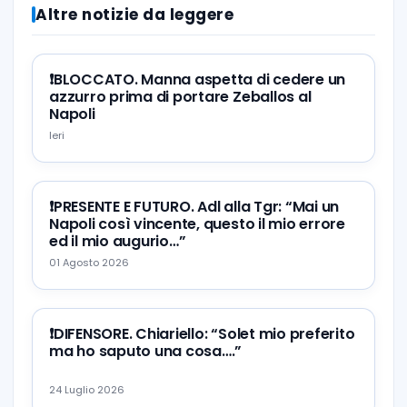
Altre notizie da leggere
❗️BLOCCATO. Manna aspetta di cedere un
azzurro prima di portare Zeballos al
Napoli
Ieri
❗️PRESENTE E FUTURO. Adl alla Tgr: “Mai un
Napoli così vincente, questo il mio errore
ed il mio augurio…”
01 Agosto 2026
❗️DIFENSORE. Chiariello: “Solet mio preferito
ma ho saputo una cosa….”
24 Luglio 2026