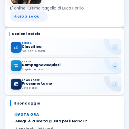
E' online l'ultima pagella di Luca Perillo
✍
LEGGILA QUI
→
Sezioni calcio
SERIE A
Classifica
→
Posizioni e punti
NAPOLI
Campagna acquisti
→
Acquisti e cessioni
CALENDARIO
Prossimo turno
→
Date e orari
Il sondaggio
VOTA ORA
Allegri è la scelta giusta per il Napoli?
3 opzioni
283 voti