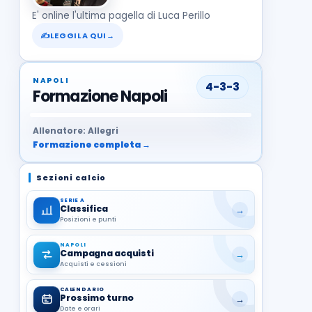
E' online l'ultima pagella di Luca Perillo
✍
LEGGILA QUI
→
NAPOLI
4-3-3
Formazione Napoli
37
99
27
13
68
19
1
17
21
8
22
Allenatore: Allegri
Formazione completa →
Sezioni calcio
SERIE A
Classifica
→
Posizioni e punti
NAPOLI
Campagna acquisti
→
Acquisti e cessioni
CALENDARIO
Prossimo turno
→
Date e orari