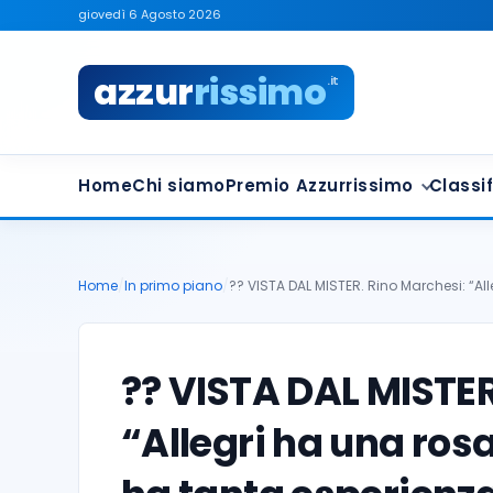
giovedì 6 Agosto 2026
azzur
rissimo
.it
Home
Chi siamo
Premio Azzurrissimo
Classif
Home
/
In primo piano
/
?? VISTA DAL MISTER. Rino Marchesi: “All
?? VISTA DAL MISTER
“Allegri ha una ros