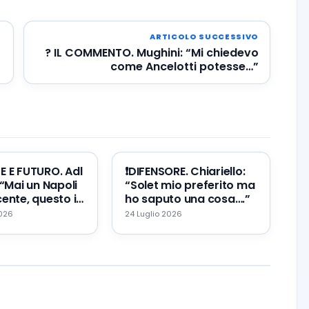
ARTICOLO SUCCESSIVO
? IL COMMENTO. Mughini: “Mi chiedevo
come Ancelotti potesse…”
TE E FUTURO. Adl
❗️DIFENSORE. Chiariello:
 “Mai un Napoli
“Solet mio preferito ma
ente, questo il
ho saputo una cosa….”
re ed il mio
2026
24 Luglio 2026
…”