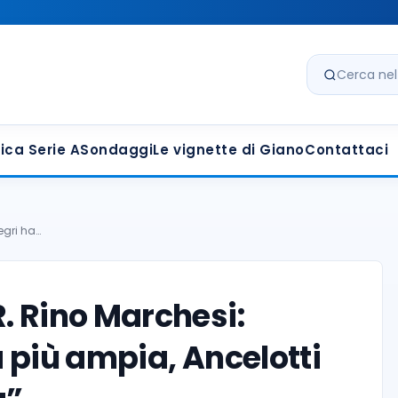
Cerca nel s
ica Serie A
Sondaggi
Le vignette di Giano
Contattaci
egri ha…
. Rino Marchesi:
a più ampia, Ancelotti