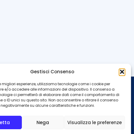
Gestisci Consenso
 le migliori esperienze, utilizziamo tecnologie come i cookie per
 e/o accedere alle informazioni del dispositivo. Il consenso a
INFO
nologie ci permetterà di elaborare dati come il comportamento di
 o ID unici su questo sito. Non acconsentire o ritirare il consenso
Redazione
Contattaci
e negativamente su alcune caratteristiche e funzioni.
Privacy Policy
Cookie Policy
etta
Nega
Visualizza le preferenze