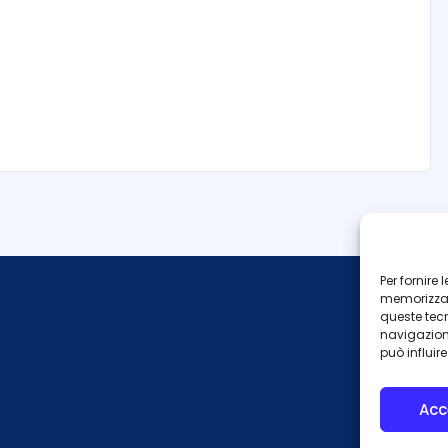
Per fornire
memorizzare
queste tec
navigazione
può influir
Acc