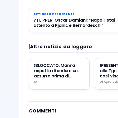
ARTICOLO PRECEDENTE
? FLIPPER. Oscar Damiani: “Napoli, stai
attento a Pjanic e Bernardeschi”
Altre notizie da leggere
❗️BLOCCATO. Manna
❗️PRESEN
aspetta di cedere un
alla Tgr:
azzurro prima di
così vinc
portare Zeballos al
mio erro
Ieri
01 Agosto 
Napoli
augurio
COMMENTI