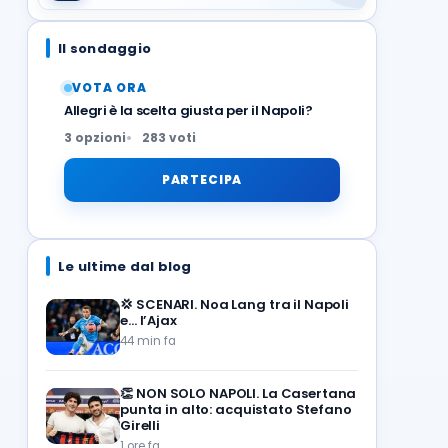
Il sondaggio
VOTA ORA
Allegri è la scelta giusta per il Napoli?
3 opzioni
283 voti
PARTECIPA
Le ultime dal blog
💢
SCENARI. Noa Lang tra il Napoli
e… l’Ajax
44 min fa
👏
NON SOLO NAPOLI. La Casertana
punta in alto: acquistato Stefano
Girelli
1 ore fa