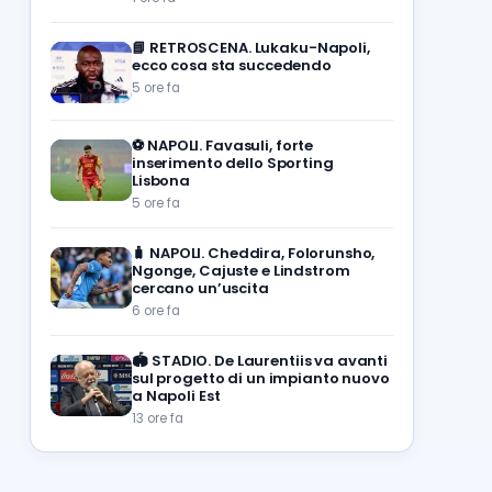
📘
RETROSCENA. Lukaku-Napoli,
ecco cosa sta succedendo
5 ore fa
⚽️
NAPOLI. Favasuli, forte
inserimento dello Sporting
Lisbona
5 ore fa
🧳
NAPOLI. Cheddira, Folorunsho,
Ngonge, Cajuste e Lindstrom
cercano un’uscita
6 ore fa
🏟️
STADIO. De Laurentiis va avanti
sul progetto di un impianto nuovo
a Napoli Est
13 ore fa