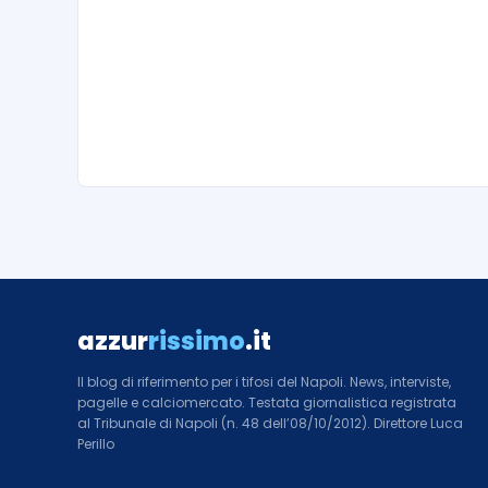
azzur
rissimo
.it
Il blog di riferimento per i tifosi del Napoli. News, interviste,
pagelle e calciomercato. Testata giornalistica registrata
al Tribunale di Napoli (n. 48 dell’08/10/2012). Direttore Luca
Perillo