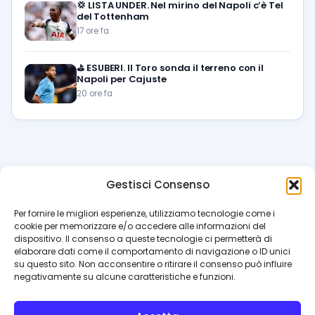
💢
LISTA UNDER. Nel mirino del Napoli c’è Tel
del Tottenham
17 ore fa
⛳
ESUBERI. Il Toro sonda il terreno con il
Napoli per Cajuste
20 ore fa
Gestisci Consenso
azzur
rissimo
.it
Per fornire le migliori esperienze, utilizziamo tecnologie come i
cookie per memorizzare e/o accedere alle informazioni del
Il blog di riferimento per i tifosi del Napoli. News, interviste,
dispositivo. Il consenso a queste tecnologie ci permetterà di
pagelle e calciomercato. Testata giornalistica registrata
elaborare dati come il comportamento di navigazione o ID unici
al Tribunale di Napoli (n. 48 dell’08/10/2012). Direttore Luca
su questo sito. Non acconsentire o ritirare il consenso può influire
Perillo
negativamente su alcune caratteristiche e funzioni.
INFO