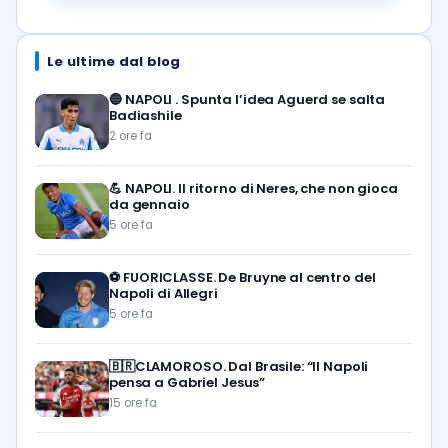
Le ultime dal blog
🔵
NAPOLI . Spunta l’idea Aguerd se salta
Badiashile
2 ore fa
💪
NAPOLI. Il ritorno di Neres, che non gioca
da gennaio
5 ore fa
⚽️
FUORICLASSE. De Bruyne al centro del
Napoli di Allegri
5 ore fa
🇧🇷CLAMOROSO. Dal Brasile: “Il Napoli
pensa a Gabriel Jesus”
15 ore fa