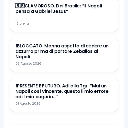
🇧🇷CLAMOROSO. Dal Brasile: “Il Napoli
pensa a Gabriel Jesus”
15 ore fa
❗️BLOCCATO. Manna aspetta di cedere un
azzurro prima di portare Zeballos al
Napoli
05 Agosto 2026
❗️PRESENTE E FUTURO. Adl alla Tgr: “Mai un
Napoli così vincente, questo il mio errore
ed il mio augurio…”
01 Agosto 2026