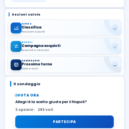
Sezioni calcio
SERIE A
Classifica
→
Posizioni e punti
NAPOLI
Campagna acquisti
→
Acquisti e cessioni
CALENDARIO
Prossimo turno
→
Date e orari
Il sondaggio
VOTA ORA
Allegri è la scelta giusta per il Napoli?
3 opzioni
283 voti
PARTECIPA