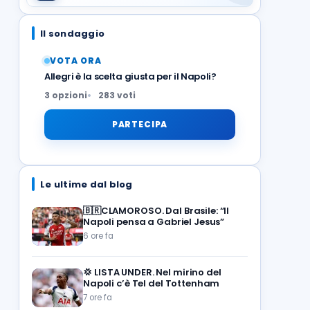
Il sondaggio
VOTA ORA
Allegri è la scelta giusta per il Napoli?
3 opzioni
283 voti
PARTECIPA
Le ultime dal blog
🇧🇷CLAMOROSO. Dal Brasile: “Il
Napoli pensa a Gabriel Jesus”
6 ore fa
💢
LISTA UNDER. Nel mirino del
Napoli c’è Tel del Tottenham
7 ore fa