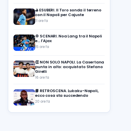
⛳
ESUBERI. Il Toro sonda il terreno
con il Napoli per Cajuste
11 ore fa
💢
SCENARI. Noa Lang tra il Napoli
e… l’Ajax
15 ore fa
👏
NON SOLO NAPOLI. La Casertana
punta in alto: acquistato Stefano
Girelli
16 ore fa
📘
RETROSCENA. Lukaku-Napoli,
ecco cosa sta succedendo
20 ore fa