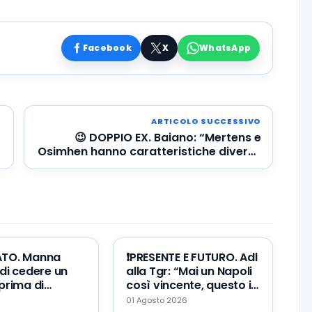
Facebook
X
WhatsApp
ARTICOLO SUCCESSIVO
😉 DOPPIO EX. Baiano: “Mertens e
Osimhen hanno caratteristiche diverse
e possono giocare insieme”
ATO. Manna
❗️PRESENTE E FUTURO. Adl
di cedere un
alla Tgr: “Mai un Napoli
prima di
così vincente, questo il
Zeballos al
mio errore ed il mio
01 Agosto 2026