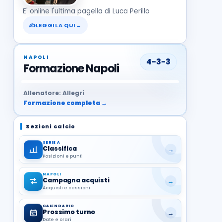
E' online l'ultima pagella di Luca Perillo
✍
LEGGILA QUI
→
NAPOLI
4-3-3
Formazione Napoli
37
99
27
13
68
19
1
17
21
8
22
Allenatore: Allegri
Formazione completa →
Sezioni calcio
SERIE A
Classifica
→
Posizioni e punti
NAPOLI
Campagna acquisti
→
Acquisti e cessioni
CALENDARIO
Prossimo turno
→
Date e orari