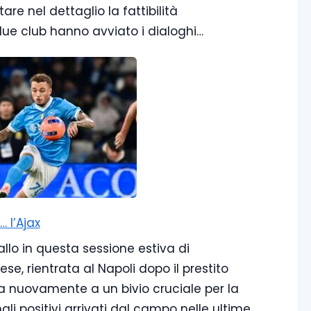
re nel dettaglio la fattibilità
 due club hanno avviato i dialoghi…
… l’Ajax
iallo in questa sessione estiva di
se, rientrata al Napoli dopo il prestito
va nuovamente a un bivio cruciale per la
ali positivi arrivati dal campo nelle ultime