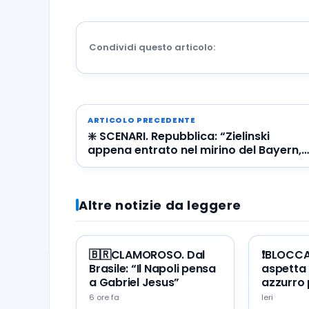
Condividi questo articolo:
ARTICOLO PRECEDENTE
❇️ SCENARI. Repubblica: “Zielinski
appena entrato nel mirino del Bayern,
Petagna possibile contropartita per
Luis Alberto”
Altre notizie da leggere
🇧🇷CLAMOROSO. Dal
❗️BLOCC
Brasile: “Il Napoli pensa
aspetta 
a Gabriel Jesus”
azzurro 
portare 
6 ore fa
Ieri