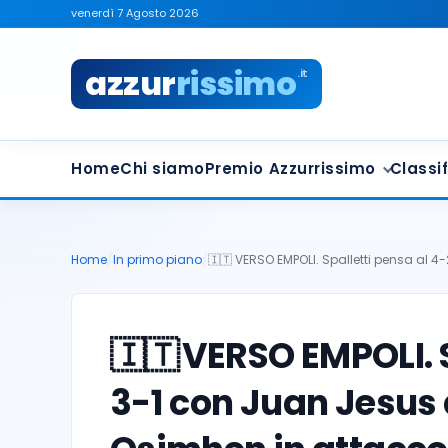
venerdì 7 Agosto 2026
azzur
rissimo
.it
Home
Chi siamo
Premio Azzurrissimo
Classif
Home
/
In primo piano
/
🇮🇹 VERSO EMPOLI. Spalletti pensa al 4
🇮🇹
VERSO EMPOLI. S
3-1 con Juan Jesus 