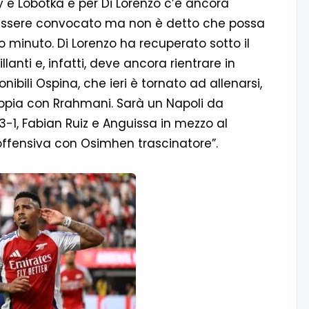
y e Lobotka e per Di Lorenzo c’è ancora
essere convocato ma non è detto che possa
o minuto. Di Lorenzo ha recuperato sotto il
llanti e, infatti, deve ancora rientrare in
bili Ospina, che ieri è tornato ad allenarsi,
coppia con Rrahmani. Sarà un Napoli da
3-1, Fabian Ruiz e Anguissa in mezzo al
offensiva con Osimhen trascinatore”.