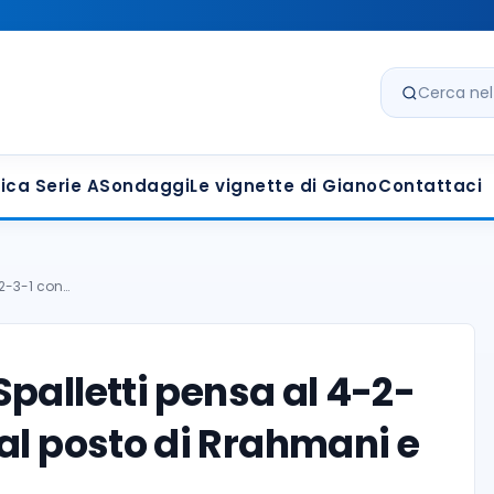
Cerca nel s
ica Serie A
Sondaggi
Le vignette di Giano
Contattaci
-2-3-1 con…
palletti pensa al 4-2-
al posto di Rrahmani e