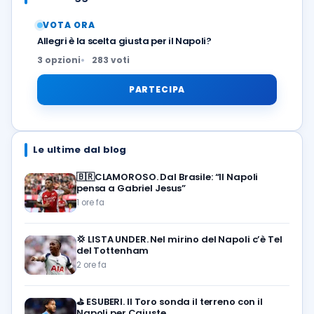
VOTA ORA
Allegri è la scelta giusta per il Napoli?
3 opzioni
283 voti
PARTECIPA
Le ultime dal blog
🇧🇷CLAMOROSO. Dal Brasile: “Il Napoli
pensa a Gabriel Jesus”
1 ore fa
💢
LISTA UNDER. Nel mirino del Napoli c’è Tel
del Tottenham
2 ore fa
⛳
ESUBERI. Il Toro sonda il terreno con il
Napoli per Cajuste