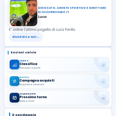
AVVOCATO, AGENTE SPORTIVO E DIRETTORE
DI AZZURRISSIMO.IT
Luca
E' online l'ultima pagella di Luca Perillo
✍
LEGGILA QUI
→
Sezioni calcio
SERIE A
Classifica
→
Posizioni e punti
NAPOLI
Campagna acquisti
→
Acquisti e cessioni
CALENDARIO
Prossimo turno
→
Date e orari
Il sondaggio