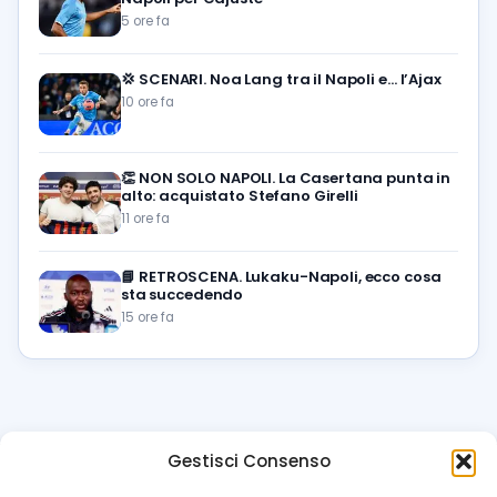
5 ore fa
💢
SCENARI. Noa Lang tra il Napoli e… l’Ajax
10 ore fa
👏
NON SOLO NAPOLI. La Casertana punta in
alto: acquistato Stefano Girelli
11 ore fa
📘
RETROSCENA. Lukaku-Napoli, ecco cosa
sta succedendo
15 ore fa
Gestisci Consenso
azzur
rissimo
.it