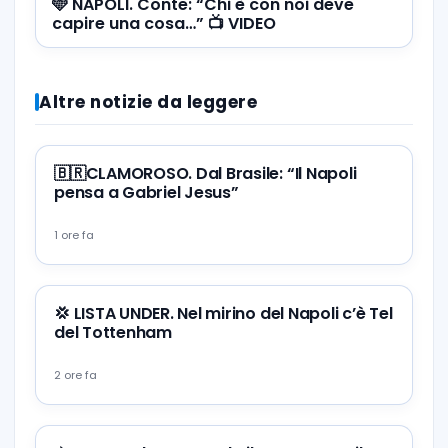
🩵 NAPOLI. Conte: “Chi è con noi deve
capire una cosa…” 📺 VIDEO
Altre notizie da leggere
🇧🇷CLAMOROSO. Dal Brasile: “Il Napoli
pensa a Gabriel Jesus”
1 ore fa
💢 LISTA UNDER. Nel mirino del Napoli c’è Tel
del Tottenham
2 ore fa