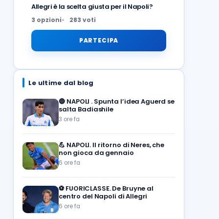
Allegri è la scelta giusta per il Napoli?
3 opzioni
283 voti
PARTECIPA
Le ultime dal blog
🔵
NAPOLI . Spunta l’idea Aguerd se
salta Badiashile
3 ore fa
💪
NAPOLI. Il ritorno di Neres, che
non gioca da gennaio
6 ore fa
⚽️
FUORICLASSE. De Bruyne al
centro del Napoli di Allegri
6 ore fa