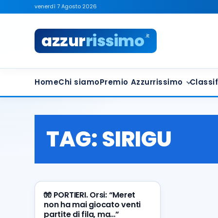
venerdì 7 Agosto 2026
azzur
rissimo
.it
Home
Chi siamo
Premio Azzurrissimo
Classif
TAG:
SIRIGU
🧤 PORTIERI. Orsi: “Meret
non ha mai giocato venti
partite di fila, ma…”