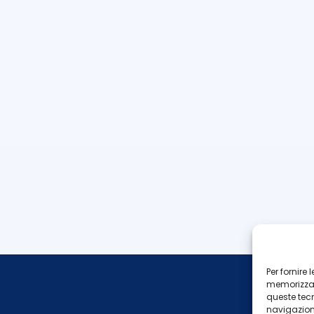
Per fornire
memorizzare
queste tec
navigazione