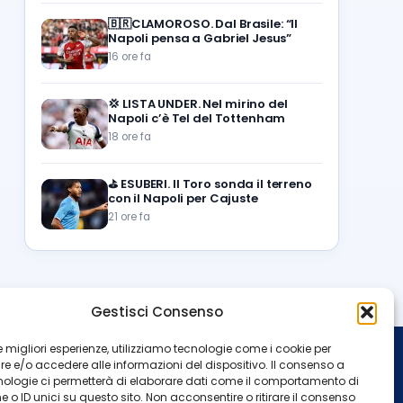
🇧🇷CLAMOROSO. Dal Brasile: “Il
Napoli pensa a Gabriel Jesus”
16 ore fa
💢
LISTA UNDER. Nel mirino del
Napoli c’è Tel del Tottenham
18 ore fa
⛳
ESUBERI. Il Toro sonda il terreno
con il Napoli per Cajuste
21 ore fa
Gestisci Consenso
 le migliori esperienze, utilizziamo tecnologie come i cookie per
 e/o accedere alle informazioni del dispositivo. Il consenso a
INFO
nologie ci permetterà di elaborare dati come il comportamento di
 o ID unici su questo sito. Non acconsentire o ritirare il consenso
Redazione