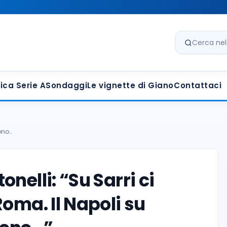
Cerca nel s
ica Serie A
Sondaggi
Le vignette di Giano
Contattaci
sono…
nelli: “Su Sarri ci
oma. Il Napoli su