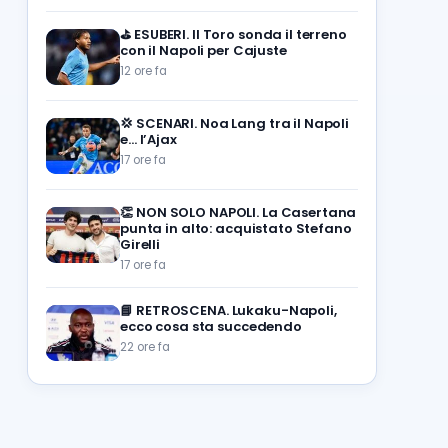
⛳
ESUBERI. Il Toro sonda il terreno
con il Napoli per Cajuste
12 ore fa
💢
SCENARI. Noa Lang tra il Napoli
e… l’Ajax
17 ore fa
👏
NON SOLO NAPOLI. La Casertana
punta in alto: acquistato Stefano
Girelli
17 ore fa
📘
RETROSCENA. Lukaku-Napoli,
ecco cosa sta succedendo
22 ore fa