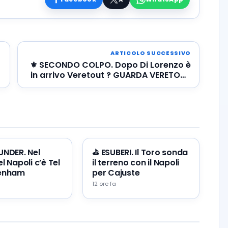
ARTICOLO SUCCESSIVO
⚜️ SECONDO COLPO. Dopo Di Lorenzo è
in arrivo Veretout ? GUARDA VERETOUT
IN AZIONE!
 UNDER. Nel
⛳ ESUBERI. Il Toro sonda
l Napoli c’è Tel
il terreno con il Napoli
tenham
per Cajuste
12 ore fa