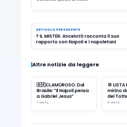
ARTICOLO PRECEDENTE
? IL MISTER. Ancelotti racconta il suo
rapporto con Napoli e i napoletani
Altre notizie da leggere
🇧🇷CLAMOROSO. Dal
💢 LISTA
Brasile: “Il Napoli pensa
mirino de
a Gabriel Jesus”
del Tot
7 ore fa
9 ore fa