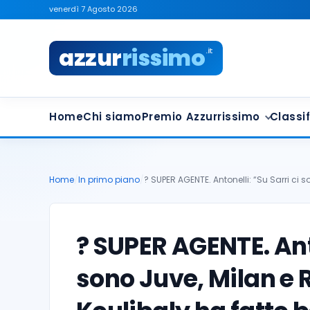
venerdì 7 Agosto 2026
azzur
rissimo
.it
Home
Chi siamo
Premio Azzurrissimo
Classif
Home
/
In primo piano
/
? SUPER AGENTE. Antonelli: “Su Sarri ci 
? SUPER AGENTE. Anto
sono Juve, Milan e R