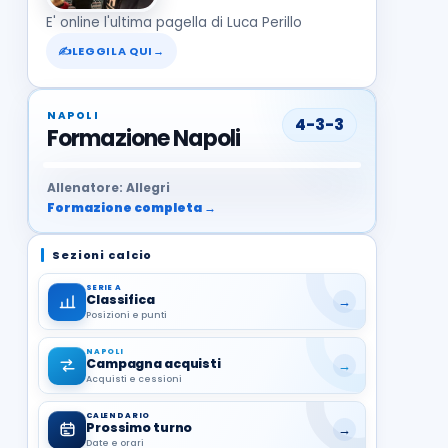
E' online l'ultima pagella di Luca Perillo
✍
LEGGILA QUI
→
NAPOLI
4-3-3
Formazione Napoli
37
99
27
13
68
19
1
17
21
8
22
Allenatore: Allegri
Formazione completa →
Sezioni calcio
SERIE A
Classifica
→
Posizioni e punti
NAPOLI
Campagna acquisti
→
Acquisti e cessioni
CALENDARIO
Prossimo turno
→
Date e orari