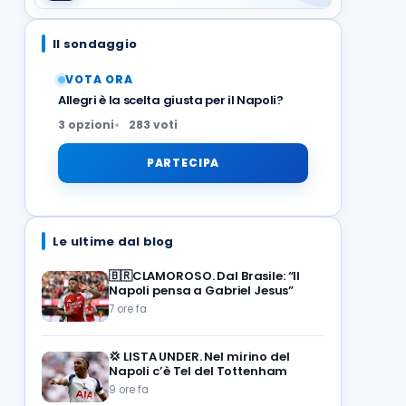
Il sondaggio
VOTA ORA
Allegri è la scelta giusta per il Napoli?
3 opzioni
283 voti
PARTECIPA
Le ultime dal blog
🇧🇷CLAMOROSO. Dal Brasile: “Il
Napoli pensa a Gabriel Jesus”
7 ore fa
💢
LISTA UNDER. Nel mirino del
Napoli c’è Tel del Tottenham
9 ore fa