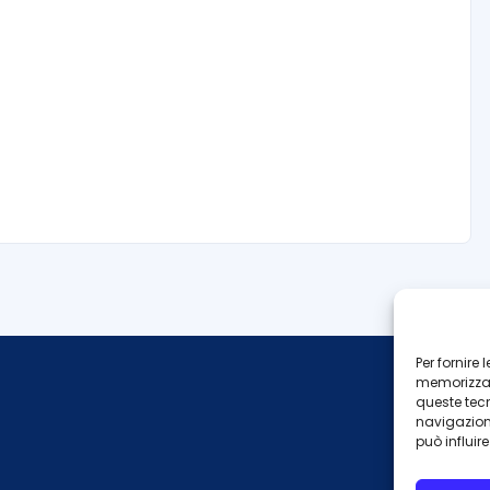
Per fornire
memorizzare
queste tec
navigazione
può influir