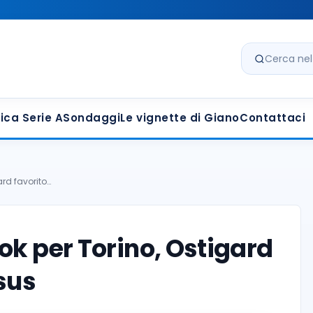
Cerca nel s
ica Serie A
Sondaggi
Le vignette di Giano
Contattaci
ard favorito…
ok per Torino, Ostigard
sus