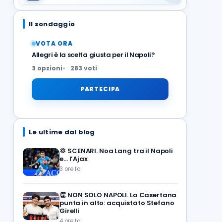
Il sondaggio
VOTA ORA
Allegri è la scelta giusta per il Napoli?
3 opzioni
283 voti
PARTECIPA
Le ultime dal blog
💢
SCENARI. Noa Lang tra il Napoli
e… l’Ajax
3 ore fa
👏
NON SOLO NAPOLI. La Casertana
punta in alto: acquistato Stefano
Girelli
4 ore fa