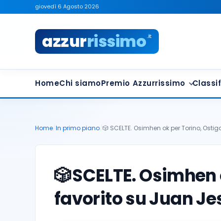
giovedì 6 Agosto 2026
azzur
rissimo
.it
Home
Chi siamo
Premio Azzurrissimo
Classif
Home
/
In primo piano
/
🎲 SCELTE. Osimhen ok per Torino, Ostig
🎲
SCELTE. Osimhen 
favorito su Juan Je