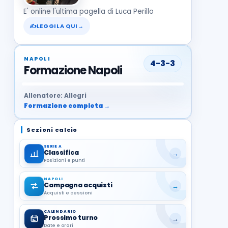
E' online l'ultima pagella di Luca Perillo
✍
LEGGILA QUI
→
NAPOLI
4-3-3
Formazione Napoli
37
99
27
13
68
19
1
17
21
8
22
Allenatore: Allegri
Formazione completa →
Sezioni calcio
SERIE A
Classifica
→
Posizioni e punti
NAPOLI
Campagna acquisti
→
Acquisti e cessioni
CALENDARIO
Prossimo turno
→
Date e orari