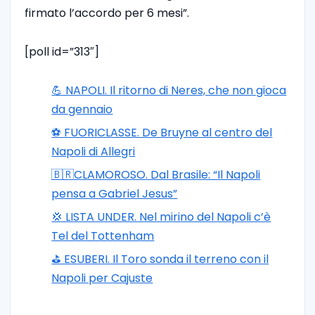
firmato l’accordo per 6 mesi”.
[poll id=”313″]
💪 NAPOLI. Il ritorno di Neres, che non gioca
da gennaio
⚽️ FUORICLASSE. De Bruyne al centro del
Napoli di Allegri
🇧🇷CLAMOROSO. Dal Brasile: “Il Napoli
pensa a Gabriel Jesus”
💢 LISTA UNDER. Nel mirino del Napoli c’è
Tel del Tottenham
⛳ ESUBERI. Il Toro sonda il terreno con il
Napoli per Cajuste