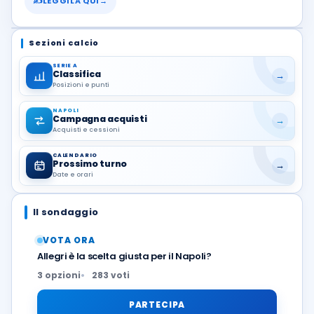
✍
LEGGILA QUI
→
Sezioni calcio
SERIE A
Classifica
→
Posizioni e punti
NAPOLI
Campagna acquisti
→
Acquisti e cessioni
CALENDARIO
Prossimo turno
→
Date e orari
Il sondaggio
VOTA ORA
Allegri è la scelta giusta per il Napoli?
3 opzioni
283 voti
PARTECIPA