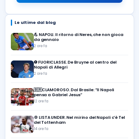
Le ultime dal blog
💪
NAPOLI. Il ritorno di Neres, che non gioca
da gennaio
2 ore fa
⚽️
FUORICLASSE. De Bruyne al centro del
Napoli di Allegri
2 ore fa
🇧🇷CLAMOROSO. Dal Brasile: “Il Napoli
pensa a Gabriel Jesus”
12 ore fa
💢
LISTA UNDER. Nel mirino del Napoli c’è Tel
del Tottenham
14 ore fa