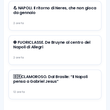
💪 NAPOLI. Il ritorno di Neres, che non gioca
da gennaio
2 ore fa
⚽️ FUORICLASSE. De Bruyne al centro del
Napoli di Allegri
2 ore fa
🇧🇷CLAMOROSO. Dal Brasile: “Il Napoli
pensa a Gabriel Jesus”
12 ore fa