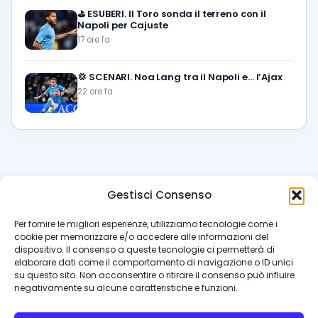
⛳
ESUBERI. Il Toro sonda il terreno con il
Napoli per Cajuste
17 ore fa
💢
SCENARI. Noa Lang tra il Napoli e… l’Ajax
22 ore fa
Gestisci Consenso
azzur
rissimo
.it
Per fornire le migliori esperienze, utilizziamo tecnologie come i
cookie per memorizzare e/o accedere alle informazioni del
Il blog di riferimento per i tifosi del Napoli. News, interviste,
dispositivo. Il consenso a queste tecnologie ci permetterà di
pagelle e calciomercato. Testata giornalistica registrata
elaborare dati come il comportamento di navigazione o ID unici
al Tribunale di Napoli (n. 48 dell’08/10/2012). Direttore Luca
su questo sito. Non acconsentire o ritirare il consenso può influire
Perillo
negativamente su alcune caratteristiche e funzioni.
INFO