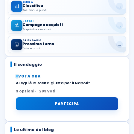
SERIE A
Classifica
→
Posizioni e punti
NAPOLI
Campagna acquisti
→
Acquisti e cessioni
CALENDARIO
Prossimo turno
→
Date e orari
Il sondaggio
VOTA ORA
Allegri è la scelta giusta per il Napoli?
3 opzioni
283 voti
PARTECIPA
Le ultime dal blog