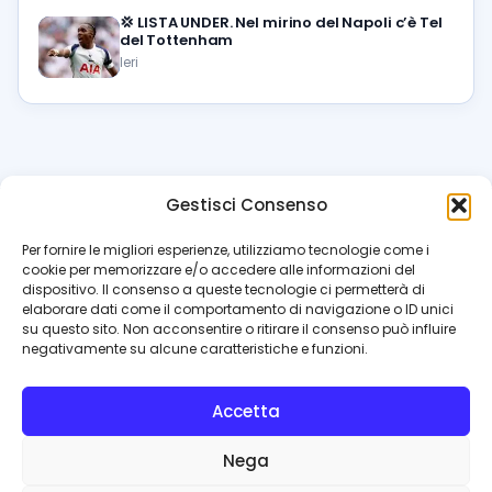
💢
LISTA UNDER. Nel mirino del Napoli c’è Tel
del Tottenham
Ieri
Gestisci Consenso
azzur
rissimo
.it
Per fornire le migliori esperienze, utilizziamo tecnologie come i
cookie per memorizzare e/o accedere alle informazioni del
Il blog di riferimento per i tifosi del Napoli. News, interviste,
dispositivo. Il consenso a queste tecnologie ci permetterà di
pagelle e calciomercato. Testata giornalistica registrata
elaborare dati come il comportamento di navigazione o ID unici
al Tribunale di Napoli (n. 48 dell’08/10/2012). Direttore Luca
su questo sito. Non acconsentire o ritirare il consenso può influire
Perillo
negativamente su alcune caratteristiche e funzioni.
INFO
Accetta
Redazione
Contattaci
Nega
Privacy Policy
Cookie Policy