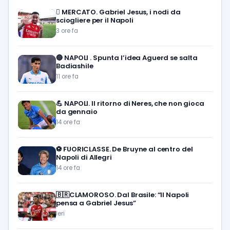
🪎
MERCATO. Gabriel Jesus, i nodi da
sciogliere per il Napoli
3 ore fa
🔵
NAPOLI . Spunta l’idea Aguerd se salta
Badiashile
11 ore fa
💪
NAPOLI. Il ritorno di Neres, che non gioca
da gennaio
14 ore fa
⚽️
FUORICLASSE. De Bruyne al centro del
Napoli di Allegri
14 ore fa
🇧🇷CLAMOROSO. Dal Brasile: “Il Napoli
pensa a Gabriel Jesus”
Ieri