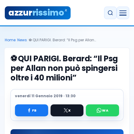
azzur
rissimo
.it
Home
/
News
/
⚽️ QUI PARIGI. Berard: “Il Psg per Allan…
⚽️
QUI PARIGI. Berard: “Il Psg
per Allan non può spingersi
oltre i 40 milioni”
venerdì 11 Gennaio 2019 · 13:30