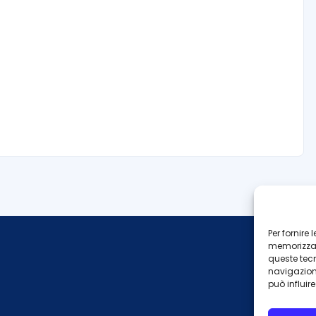
Per fornire
memorizzare
queste tec
navigazione
può influir