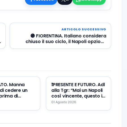
ARTICOLO SUCCESSIVO
🟣 FIORENTINA. Italiano considera
chiuso il suo ciclo, il Napoli opzione
possibile
ATO. Manna
❗️PRESENTE E FUTURO. Adl
di cedere un
alla Tgr: “Mai un Napoli
prima di
così vincente, questo il
Zeballos al
mio errore ed il mio
01 Agosto 2026
augurio…”