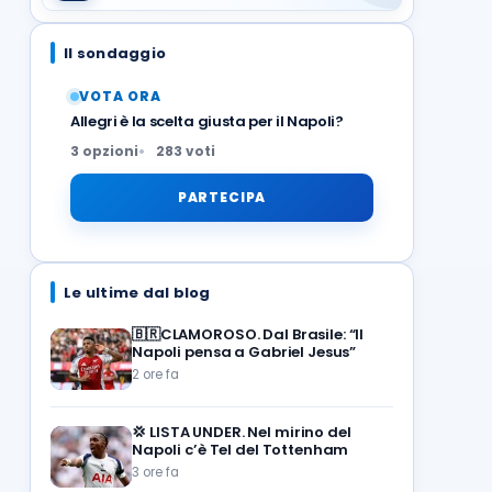
Il sondaggio
VOTA ORA
Allegri è la scelta giusta per il Napoli?
3 opzioni
283 voti
PARTECIPA
Le ultime dal blog
🇧🇷CLAMOROSO. Dal Brasile: “Il
Napoli pensa a Gabriel Jesus”
2 ore fa
💢
LISTA UNDER. Nel mirino del
Napoli c’è Tel del Tottenham
3 ore fa