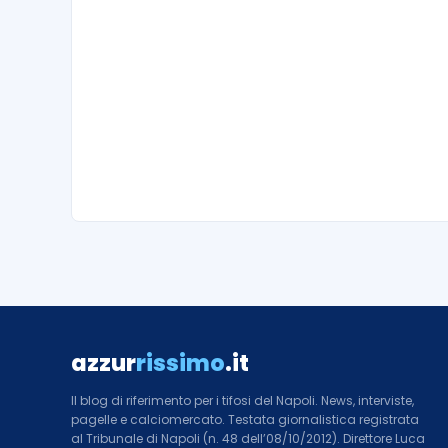
azzur
rissimo
.it
Il blog di riferimento per i tifosi del Napoli. News, interviste,
pagelle e calciomercato. Testata giornalistica registrata
al Tribunale di Napoli (n. 48 dell’08/10/2012). Direttore Luca