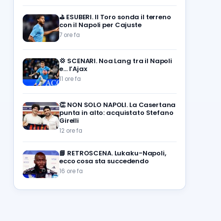
⛳
ESUBERI. Il Toro sonda il terreno
con il Napoli per Cajuste
7 ore fa
💢
SCENARI. Noa Lang tra il Napoli
e… l’Ajax
11 ore fa
👏
NON SOLO NAPOLI. La Casertana
punta in alto: acquistato Stefano
Girelli
12 ore fa
📘
RETROSCENA. Lukaku-Napoli,
ecco cosa sta succedendo
16 ore fa