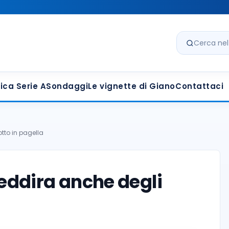
Cerca nel s
ica Serie A
Sondaggi
Le vignette di Giano
Contattaci
tto in pagella
eddira anche degli