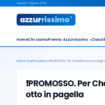
venerdì 7 Agosto 2026
azzur
rissimo
.it
Home
Chi siamo
Premio Azzurrissimo
Classif
Home
/
In primo piano
/
❗️PROMOSSO. Per Cheddira anche degli o
❗️PROMOSSO. Per Ch
otto in pagella