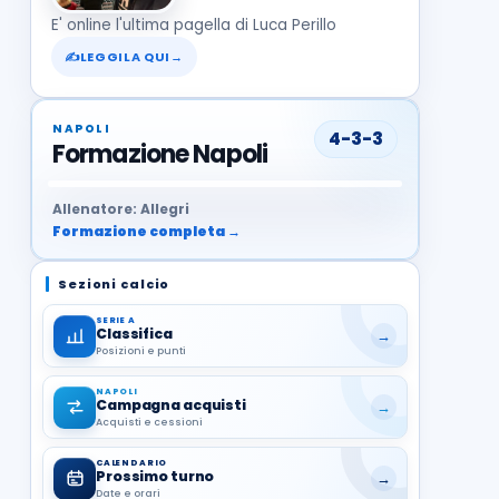
E' online l'ultima pagella di Luca Perillo
✍
LEGGILA QUI
→
NAPOLI
4-3-3
Formazione Napoli
37
99
27
13
68
19
1
17
21
8
22
Allenatore: Allegri
Formazione completa →
Sezioni calcio
SERIE A
Classifica
→
Posizioni e punti
NAPOLI
Campagna acquisti
→
Acquisti e cessioni
CALENDARIO
Prossimo turno
→
Date e orari