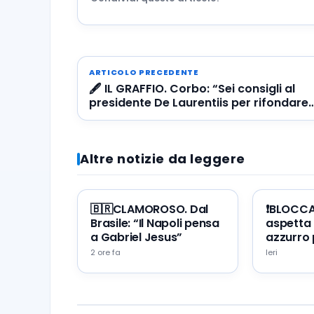
ARTICOLO PRECEDENTE
🖋️ IL GRAFFIO. Corbo: “Sei consigli al
presidente De Laurentiis per rifondare
il Napoli”
Altre notizie da leggere
🇧🇷CLAMOROSO. Dal
❗️BLOCC
Brasile: “Il Napoli pensa
aspetta 
a Gabriel Jesus”
azzurro 
portare 
2 ore fa
Ieri
Napoli