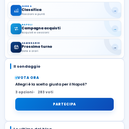
SERIE A
Classifica
→
Posizioni e punti
NAPOLI
Campagna acquisti
→
Acquisti e cessioni
CALENDARIO
Prossimo turno
→
Date e orari
Il sondaggio
VOTA ORA
Allegri è la scelta giusta per il Napoli?
3 opzioni
283 voti
PARTECIPA