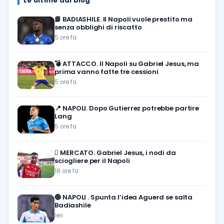
Le ultime dal blog
📘
BADIASHILE. Il Napoli vuole prestito ma
senza obblighi di riscatto
5 ore fa
💣
ATTACCO. Il Napoli su Gabriel Jesus, ma
prima vanno fatte tre cessioni
5 ore fa
📍
NAPOLI. Dopo Gutierrez potrebbe partire
Lang
5 ore fa
🪎
MERCATO. Gabriel Jesus, i nodi da
sciogliere per il Napoli
18 ore fa
🔵
NAPOLI . Spunta l’idea Aguerd se salta
Badiashile
Ieri