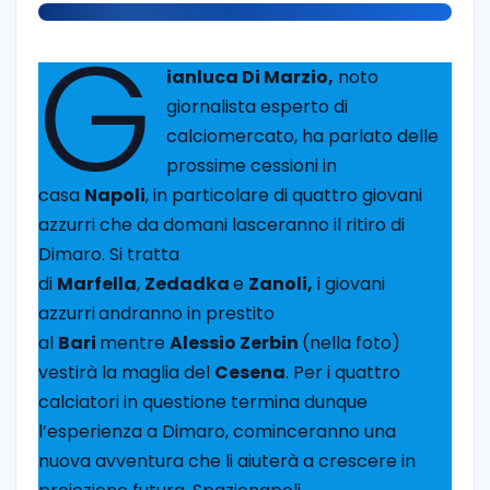
G
ianluca Di Marzio,
noto
giornalista esperto di
calciomercato, ha parlato delle
prossime cessioni in
casa
Napoli
, in particolare di quattro giovani
azzurri che da domani lasceranno il ritiro di
Dimaro. Si tratta
di
Marfella
,
Zedadka
e
Zanoli,
i giovani
azzurri
andranno in prestito
al
Bari
mentre
Alessio Zerbin
(nella foto)
vestirà la maglia del
Cesena
. Per i quattro
calciatori in questione termina dunque
l’esperienza a Dimaro, cominceranno una
nuova avventura che li aiuterà a crescere in