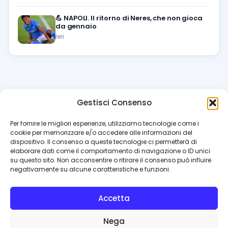
💪
NAPOLI. Il ritorno di Neres, che non gioca
da gennaio
Ieri
Gestisci Consenso
azzur
rissimo
.it
Per fornire le migliori esperienze, utilizziamo tecnologie come i
cookie per memorizzare e/o accedere alle informazioni del
Il blog di riferimento per i tifosi del Napoli. News, interviste,
dispositivo. Il consenso a queste tecnologie ci permetterà di
pagelle e calciomercato. Testata giornalistica registrata
elaborare dati come il comportamento di navigazione o ID unici
al Tribunale di Napoli (n. 48 dell’08/10/2012). Direttore Luca
su questo sito. Non acconsentire o ritirare il consenso può influire
Perillo
negativamente su alcune caratteristiche e funzioni.
INFO
Accetta
Redazione
Contattaci
Nega
Privacy Policy