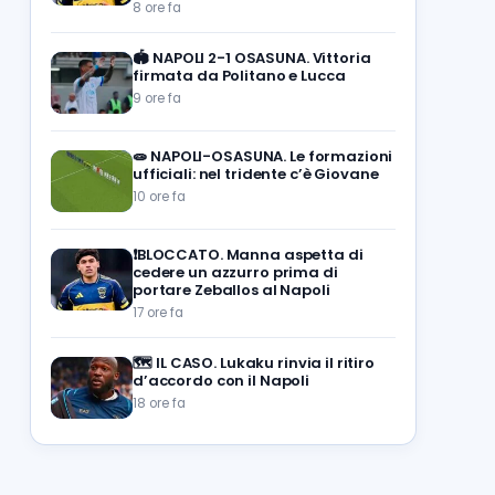
8 ore fa
🏟️
NAPOLI 2-1 OSASUNA. Vittoria
firmata da Politano e Lucca
9 ore fa
🧫
NAPOLI-OSASUNA. Le formazioni
ufficiali: nel tridente c’è Giovane
10 ore fa
❗️BLOCCATO. Manna aspetta di
cedere un azzurro prima di
portare Zeballos al Napoli
17 ore fa
🗺️
IL CASO. Lukaku rinvia il ritiro
d’accordo con il Napoli
18 ore fa