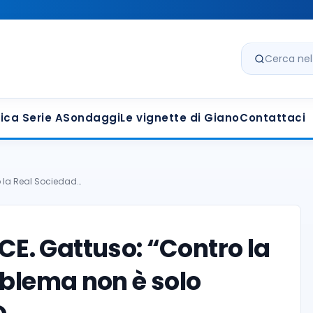
Cerca nel s
ica Serie A
Sondaggi
Le vignette di Giano
Contattaci
 la Real Sociedad…
E. Gattuso: “Contro la
oblema non è solo