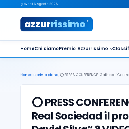
giovedì 6 Agosto 2026
azzur
rissimo
.it
Home
Chi siamo
Premio Azzurrissimo
Classif
Home
/
In primo piano
/
⭕️ PRESS CONFERENCE. Gattuso: “Contro
⭕️ PRESS CONFERENC
Real Sociedad il pr