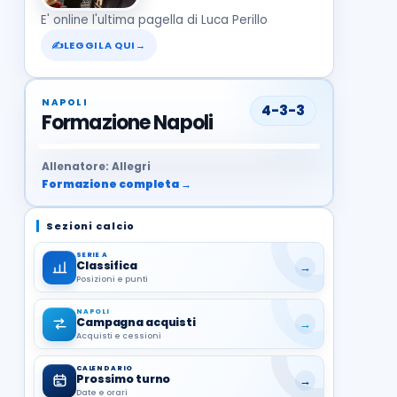
E' online l'ultima pagella di Luca Perillo
✍
LEGGILA QUI
→
NAPOLI
4-3-3
Formazione Napoli
37
99
27
13
68
19
1
17
21
8
22
Allenatore: Allegri
Formazione completa →
Sezioni calcio
SERIE A
Classifica
→
Posizioni e punti
NAPOLI
Campagna acquisti
→
Acquisti e cessioni
CALENDARIO
Prossimo turno
→
Date e orari