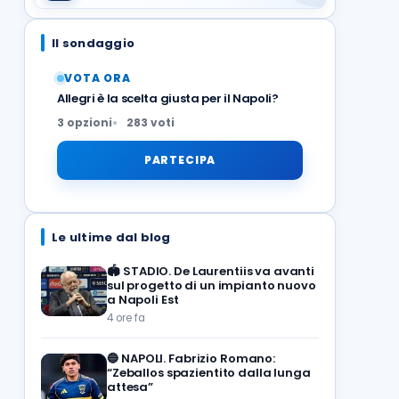
Il sondaggio
VOTA ORA
Allegri è la scelta giusta per il Napoli?
3 opzioni
283 voti
PARTECIPA
Le ultime dal blog
🏟️
STADIO. De Laurentiis va avanti
sul progetto di un impianto nuovo
a Napoli Est
4 ore fa
🔵
NAPOLI. Fabrizio Romano:
“Zeballos spazientito dalla lunga
attesa”