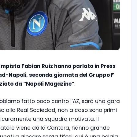
campista Fabian Ruiz hanno parlato in Press
dad-Napoli, seconda giornata del Gruppo F
ziato da “Napoli Magazine”
.
Abbiamo fatto poco contro l’AZ, sarà una gara
amo alla Real Sociedad, non a caso sono primi
 sicuramente una squadra motivata. Il
enatore viene dalla Cantera, hanno grande
nati a giocare senza tifosi, qui è una bolgia.