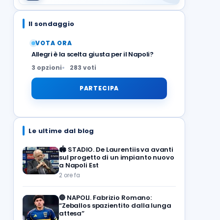
Il sondaggio
VOTA ORA
Allegri è la scelta giusta per il Napoli?
3 opzioni
283 voti
PARTECIPA
Le ultime dal blog
🏟️
STADIO. De Laurentiis va avanti
sul progetto di un impianto nuovo
a Napoli Est
2 ore fa
🔵
NAPOLI. Fabrizio Romano:
“Zeballos spazientito dalla lunga
attesa”