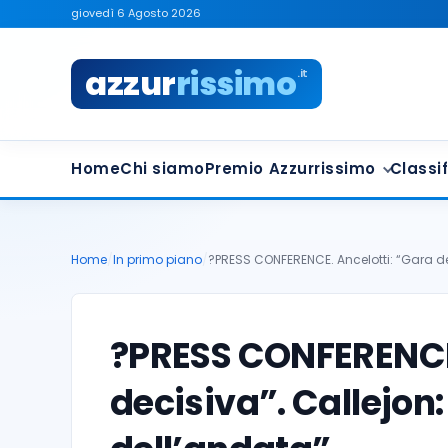
giovedì 6 Agosto 2026
azzur
rissimo
.it
Home
Chi siamo
Premio Azzurrissimo
Classif
Home
/
In primo piano
/
?PRESS CONFERENCE. Ancelotti: “Gara dec
?PRESS CONFERENCE.
decisiva”. Callejon: