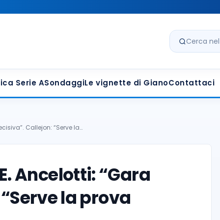
Cerca nel s
ica Serie A
Sondaggi
Le vignette di Giano
Contattaci
isiva”. Callejon: “Serve la…
 Ancelotti: “Gara
 “Serve la prova