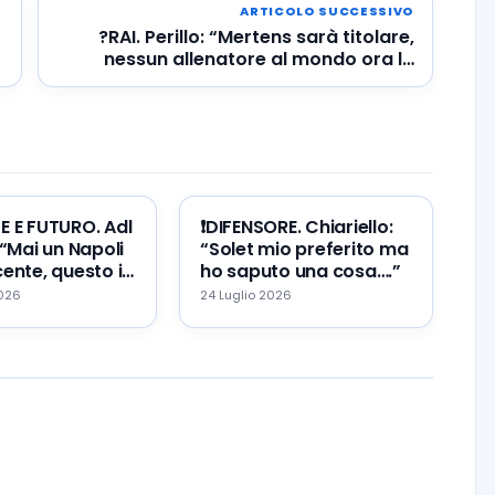
ARTICOLO SUCCESSIVO
?RAI. Perillo: “Mertens sarà titolare,
nessun allenatore al mondo ora lo
lascerebbe fuori”
TE E FUTURO. Adl
❗️DIFENSORE. Chiariello:
 “Mai un Napoli
“Solet mio preferito ma
ente, questo il
ho saputo una cosa….”
re ed il mio
2026
24 Luglio 2026
…”