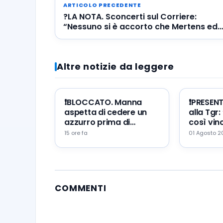
ARTICOLO PRECEDENTE
?LA NOTA. Sconcerti sul Corriere:
“Nessuno si è accorto che Mertens ed
Insigne hanno segnato come CR7”
Altre notizie da leggere
❗️BLOCCATO. Manna
❗️PRESEN
aspetta di cedere un
alla Tgr:
azzurro prima di
così vinc
portare Zeballos al
mio erro
15 ore fa
01 Agosto 
Napoli
augurio
COMMENTI