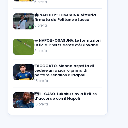
6 ore fa
🏟️
NAPOLI 2-1 OSASUNA. Vittoria
firmata da Politano e Lucca
6 ore fa
🧫
NAPOLI-OSASUNA. Le formazioni
ufficiali: nel tridente c’è Giovane
8 ore fa
❗️BLOCCATO. Manna aspetta di
cedere un azzurro prima di
portare Zeballos al Napoli
15 ore fa
🗺️
IL CASO. Lukaku rinvia il ritiro
d’accordo con il Napoli
15 ore fa