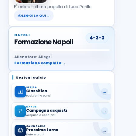
E' online l'ultima pagella di Luca Perillo
✍
LEGGILA QUI
→
NAPOLI
4-3-3
Formazione Napoli
37
99
27
13
68
19
1
17
21
8
22
Allenatore: Allegri
Formazione completa →
Sezioni calcio
SERIE A
Classifica
→
Posizioni e punti
NAPOLI
Campagna acquisti
→
Acquisti e cessioni
CALENDARIO
Prossimo turno
→
Date e orari